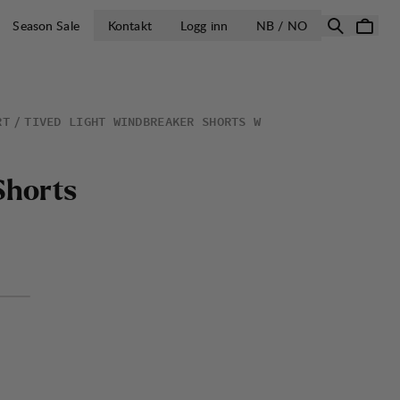
ÅPNE VELG LA
Season Sale
Kontakt
Logg inn
NB / NO
RT
TIVED LIGHT WINDBREAKER SHORTS W
S
h
o
r
t
s