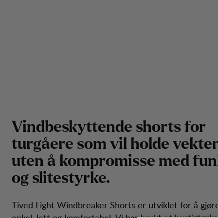
V
i
n
d
b
e
s
k
y
t
t
e
n
d
e
s
h
o
r
t
s
f
o
r
t
u
r
g
å
e
r
e
s
o
m
v
i
l
h
o
l
d
e
v
e
k
t
e
u
t
e
n
å
k
o
m
p
r
o
m
i
s
s
e
m
e
d
f
u
n
o
g
s
l
i
t
e
s
t
y
r
k
e
.
Tived Light Windbreaker Shorts er utviklet for å gjø
enkel, lett og komfortabel. Vi har brukt et hurtigtørke