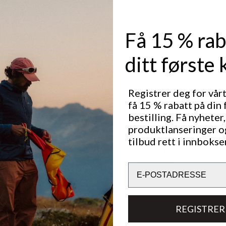
k stretch for
litestyrke
bust
Få 15 % rab
e samtidig
 ventilasjon.
gså lagt til
ditt første 
ptimal
imalt med
onalitet.
S-fri) for å
Registrer deg for vår
få 15 % rabatt på din 
bestilling. Få nyheter,
produktlanseringer o
tilbud rett i innbokse
Utmerket for
LIGHT & TECH
OUT
TREKKING
Email
Bærekraftsegenskaper
REGISTRER