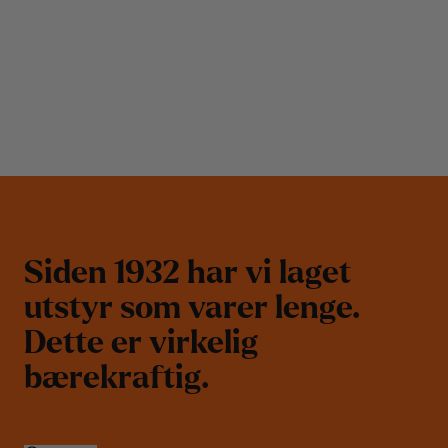
S
i
d
e
n
1
9
3
2
h
a
r
v
i
l
a
g
e
t
u
t
s
t
y
r
s
o
m
v
a
r
e
r
l
e
n
g
e
.
D
e
t
t
e
e
r
v
i
r
k
e
l
i
g
b
æ
r
e
k
r
a
f
t
i
g
.