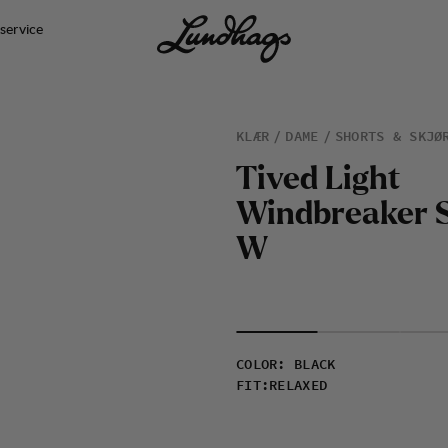
service
KLÆR
DAME
SHORTS & SKJØ
T
i
v
e
d
L
i
g
h
t
W
i
n
d
b
r
e
a
k
e
r
W
COLOR
:
BLACK
FIT
:
RELAXED