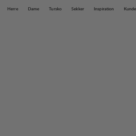
Hopp til innhold
Herre
Dame
Tursko
Sekker
Inspiration
Kunde
Tived Light Windbreaker Shorts W
30%
SALG
: