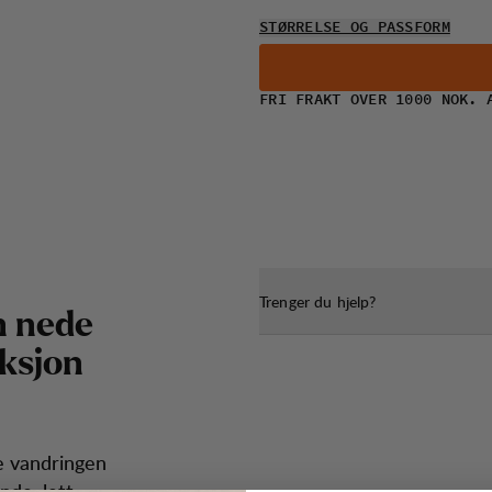
STØRRELSE OG PASSFORM
FRI FRAKT OVER 1000 NOK. 
Trenger du hjelp?
n
n
e
d
e
k
s
j
o
n
re vandringen
nde, lett,