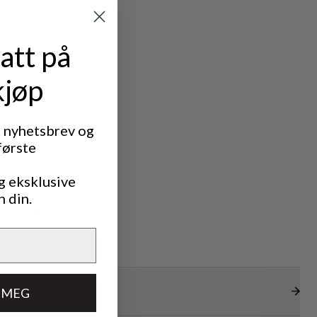
att på
kjøp
t nyhetsbrev og
første
g eksklusive
n din.
DOOR LIFE
 MEG