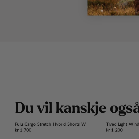
D
u
v
i
l
k
a
n
s
k
j
e
o
g
s
Fulu Cargo Stretch Hybrid Shorts W
Tived Light Win
Pris:
Pris:
kr 1 700
kr 1 200