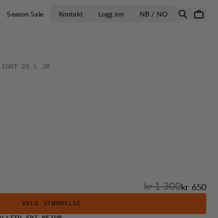
ÅPNE VELG LA
Season Sale
Kontakt
Logg inn
NB / NO
LIGHT 25 L JR
Originalpris:
kr 1 300
Salgspris
:
kr 650
VELG STØRRELSE