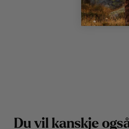
D
u
v
i
l
k
a
n
s
k
j
e
o
g
s