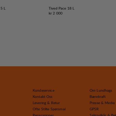
25 L
Tived Pace 18 L
Pris:
kr 2 000
Kundeservice
Om Lundhags
Kontakt Oss
Bærekraft
Levering & Retur
Presse & Media
Ofte Stilte Spørsmal
GPSR
Reparasjoner
Salgsvilkår & Be