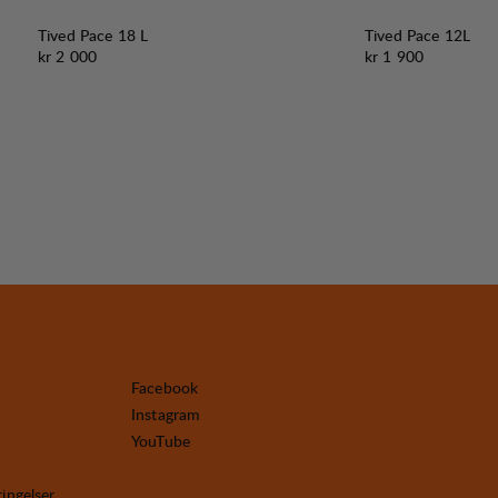
Tived Pace 18 L
Tived Pace 12L
Pris:
Pris:
kr 2 000
kr 1 900
Facebook
Instagram
YouTube
tingelser