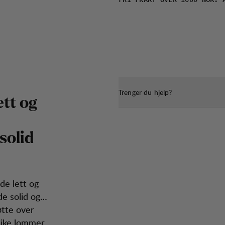
FRI FRAKT OVER 1000 NOK. 
Trenger du hjelp?
e
t
t
o
g
s
o
l
i
d
de lett og
e solid og
øtte over
like lommer