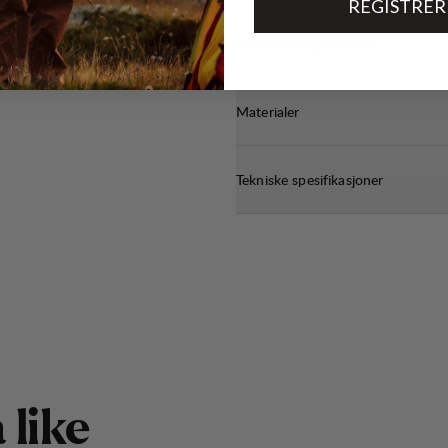
REGISTRER
Bærekraftsegenskaper
Materialer
Tekniske spesifikasjoner
å
l
i
k
e