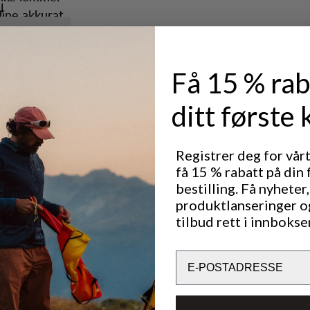
l
dine akkurat
Den vertikale
ghet til å
Få 15 % rab
tet.
ditt første 
Registrer deg for vår
Utmerket for
få 15 % rabatt på din 
LIGHT & TECH
CLASS
TREKKING
bestilling. Få nyheter,
produktlanseringer o
kelhank.
tilbud rett i innbokse
Ytelse
Email
DURABILITY
4
/6