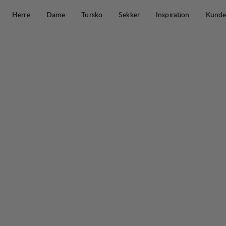
Hopp til innhold
Herre
Dame
Tursko
Sekker
Inspiration
Kunde
Tived Light 25 L Jr
50%
SALG
: