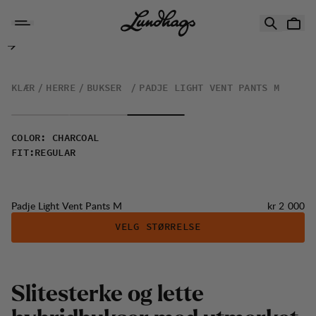
Hopp til innhold
Padje Light Vent Pants M
KLÆR
HERRE
BUKSER
PADJE LIGHT VENT PANTS M
COLOR
:
CHARCOAL
FIT
:
REGULAR
Pris:
Padje Light Vent Pants M
kr 2 000
VELG STØRRELSE
S
l
i
t
e
s
t
e
r
k
e
o
g
l
e
t
t
e