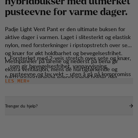
h
y
b
r
i
d
b
u
k
s
e
r
m
e
d
u
t
m
e
r
k
e
t
p
u
s
t
e
e
v
n
e
f
o
r
v
a
r
m
e
d
a
g
e
r
.
Padje Light Vent Pant er den ultimate buksen for
aktive dager i varmen. Laget i slitesterkt og elastisk
nylon, med forsterkninger i ripstopstretch over sete
og knær for økt holdbarhet og bevegelsesfrihet.
Forsterket med 2-veis stretch over sete og knær,
Meshpaneler på lårene og nederst på bena gir
som gir bevegelsesfrihet, vannavvisning,
ekstra ventilasjon, mens de hurtigtørkende og
pusteevne og lav vekt – uten å gå på kompromiss
fukttransporterende egenskapene holder deg
med slitestyrken.
LES MER
komfortabel hele dagen. Perfekt for fotturer,
To lårlommer med glidelås og ventilerende
klatring eller andre aktiviteter i varme forhold.
meshpanel.
Trenger du hjelp?
To håndlommer med glidelås og én baklomme
med glidelås.
Ventilasjonsglidelåser på innsiden av lårene med
mesh på innsiden.