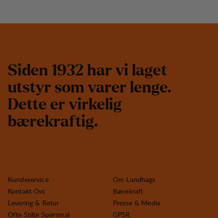
S
i
d
e
n
1
9
3
2
h
a
r
v
i
l
a
g
e
t
u
t
s
t
y
r
s
o
m
v
a
r
e
r
l
e
n
g
e
.
D
e
t
t
e
e
r
v
i
r
k
e
l
i
g
b
æ
r
e
k
r
a
f
t
i
g
.
Kundeservice
Om Lundhags
Kontakt Oss
Bærekraft
Levering & Retur
Presse & Media
Ofte Stilte Spørsmal
GPSR