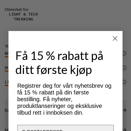
Justerbar midje med elastisk borrelås som gir
Utmerket for
både komfort og optimal passform.
LIGHT & TECH
Kile i skrittet for ekstra god bevegelsesfrihet.
TREKKING
Benavslutningen justeres med elastisk
snorstramming for økt fleksibilitet.
DWR-behandling (100% PFAS-fri) som avviser
Ytelse
Få 15 % rabatt på
vann og smuss.
BREATHABILITY
5
/6
ditt første kjøp
DURABILITY
4
/6
LIGHTWEIGHT
5
/6
Registrer deg for vårt nyhetsbrev og
få 15 % rabatt på din første
bestilling. Få nyheter,
produktlanseringer og eksklusive
Bærekraftsegenskaper
tilbud rett i innboksen din.
Email
Materialer