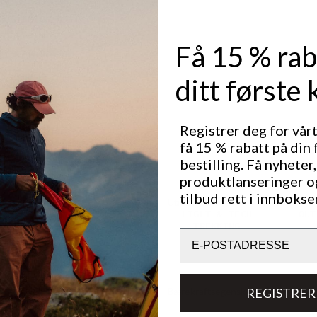
k stretch for
litestyrke
bust
Få 15 % rab
e samtidig
 ventilasjon.
gså lagt til
ditt første 
et ditt.
imalt med
ptimal
Registrer deg for vår
få 15 % rabatt på din 
S-fri) for å
bestilling. Få nyheter,
produktlanseringer o
tilbud rett i innbokse
Utmerket for
LIGHT & TECH
OUT
TREKKING
Email
Bærekraftsegenskaper
REGISTRER