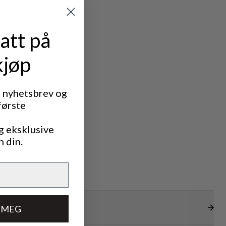
att på
kjøp
t nyhetsbrev og
første
g eksklusive
n din.
DOOR LIFE
 MEG