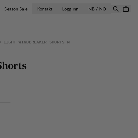
ÅPNE VELG LA
Season Sale
Kontakt
Logg inn
NB / NO
D LIGHT WINDBREAKER SHORTS M
S
h
o
r
t
s