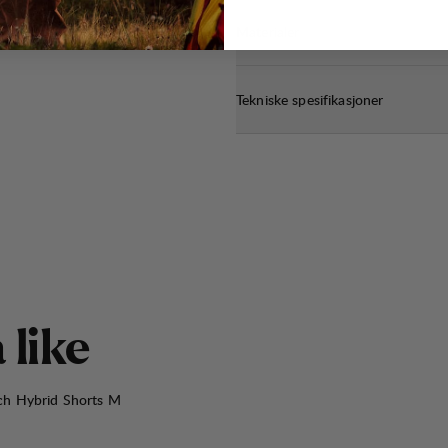
Materialer
Tekniske spesifikasjoner
å
l
i
k
e
tch Hybrid Shorts M