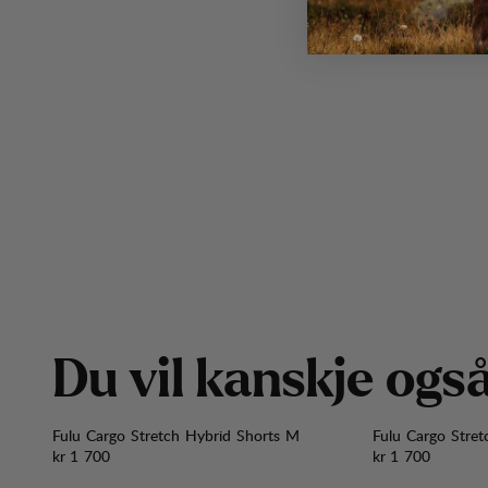
D
u
v
i
l
k
a
n
s
k
j
e
o
g
s
Fulu Cargo Stretch Hybrid Shorts M
Fulu Cargo Stre
Pris:
Pris:
kr 1 700
kr 1 700