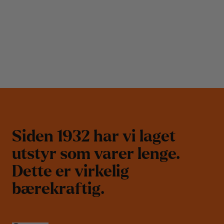
S
i
d
e
n
1
9
3
2
h
a
r
v
i
l
a
g
e
t
u
t
s
t
y
r
s
o
m
v
a
r
e
r
l
e
n
g
e
.
D
e
t
t
e
e
r
v
i
r
k
e
l
i
g
b
æ
r
e
k
r
a
f
t
i
g
.