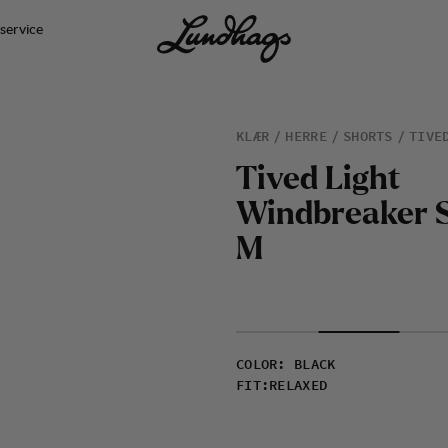
service
KLÆR
HERRE
SHORTS
TIVE
T
i
v
e
d
L
i
g
h
t
W
i
n
d
b
r
e
a
k
e
r
M
COLOR
:
BLACK
FIT
:
RELAXED