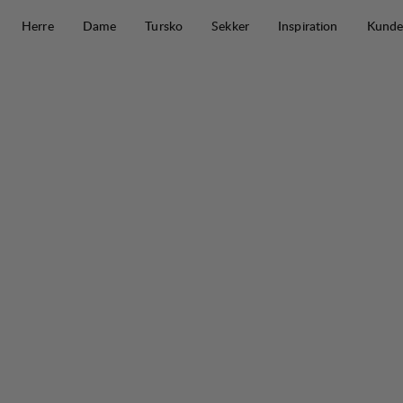
Hopp til innhold
Herre
Dame
Tursko
Sekker
Inspiration
Kunde
Tived Light Windbreaker Shorts M