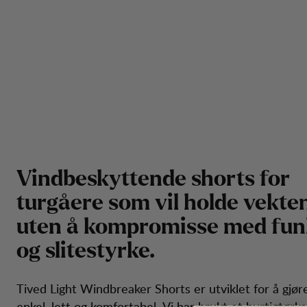
V
i
n
d
b
e
s
k
y
t
t
e
n
d
e
s
h
o
r
t
s
f
o
r
t
u
r
g
å
e
r
e
s
o
m
v
i
l
h
o
l
d
e
v
e
k
t
e
u
t
e
n
å
k
o
m
p
r
o
m
i
s
s
e
m
e
d
f
u
n
o
g
s
l
i
t
e
s
t
y
r
k
e
.
Tived Light Windbreaker Shorts er utviklet for å gjø
enkel, lett og komfortabel. Vi har brukt et hurtigtørke