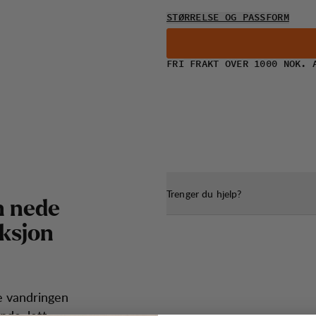
STØRRELSE OG PASSFORM
FRI FRAKT OVER 1000 NOK. 
Trenger du hjelp?
n
n
e
d
e
k
s
j
o
n
re vandringen
nde, lett,