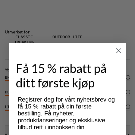
bevegelsesfrihet.
Gylf med glidelås og dongeriknapp.
DWR-behandling (100% PFAS-fri) som avviser
vann og smuss.
Utmerket for
CLASSIC
OUTDOOR LIFE
TREKKING
Få 15 % rabatt på
Ytelse
BREATHABILITY
4
/6
ditt første kjøp
DURABILITY
4
/6
Registrer deg for vårt nyhetsbrev og
få 15 % rabatt på din første
LIGHTWEIGHT
3
/6
bestilling. Få nyheter,
produktlanseringer og eksklusive
tilbud rett i innboksen din.