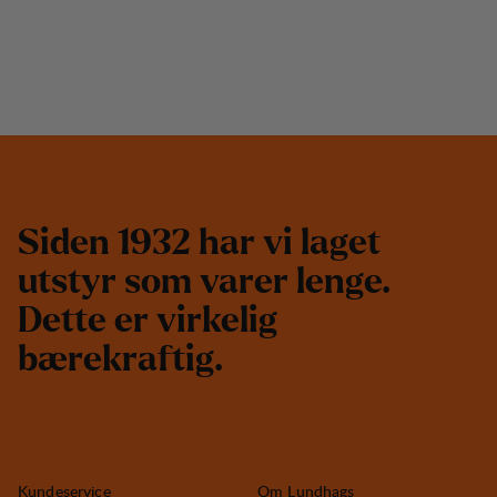
S
i
d
e
n
1
9
3
2
h
a
r
v
i
l
a
g
e
t
u
t
s
t
y
r
s
o
m
v
a
r
e
r
l
e
n
g
e
.
D
e
t
t
e
e
r
v
i
r
k
e
l
i
g
b
æ
r
e
k
r
a
f
t
i
g
.
Kundeservice
Om Lundhags