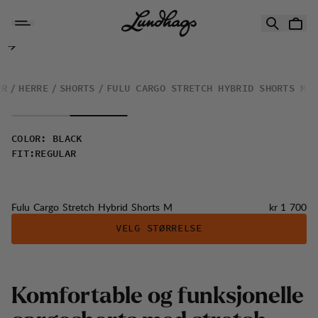
Hopp til innhold
Fulu Cargo Stretch Hybrid Shorts M
ÆR
HERRE
SHORTS
FULU CARGO STRETCH HYBRID SHORTS M
COLOR
:
BLACK
FIT
:
REGULAR
Pris:
Fulu Cargo Stretch Hybrid Shorts M
kr 1 700
VELG STØRRELSE
K
o
m
f
o
r
t
a
b
l
e
o
g
f
u
n
k
s
j
o
n
e
l
l
e