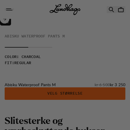
Hopp til innhold
Abisku Waterproof Pants M
50%
SALG
:
ABISKU WATERPROOF PANTS M
COLOR
:
CHARCOAL
FIT
:
REGULAR
Originalpris:
Salgspris
:
Abisku Waterproof Pants M
kr 6 500
kr 3 250
VELG STØRRELSE
S
l
i
t
e
s
t
e
r
k
e
o
g