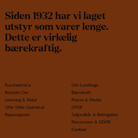
S
i
d
e
n
1
9
3
2
h
a
r
v
i
l
a
g
e
t
u
t
s
t
y
r
s
o
m
v
a
r
e
r
l
e
n
g
e
.
D
e
t
t
e
e
r
v
i
r
k
e
l
i
g
b
æ
r
e
k
r
a
f
t
i
g
.
Kundeservice
Om Lundhags
Kontakt Oss
Bærekraft
Levering & Retur
Presse & Media
Ofte Stilte Spørsmal
GPSR
Reparasjoner
Salgsvilkår & Betingelser
Personvern & GDPR
Cookies