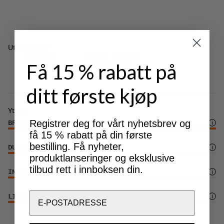
Justerbar benavslutning med trykknapper.
RECCO®-reflektor nederst på benet for å kunne
lokaliseres i en nødsituasjon.
Utmerket for
Lett stretch i materialet gir økt komfort.
CLASSIC
LIGHT & TECH
Få 15 % rabatt på
TREKKING
TREKKING
DWR-behandling (100% PFAS-fri) som avviser
vann og smuss.
ditt første kjøp
Ytelse
Registrer deg for vårt nyhetsbrev og
BREATHABILITY
6
/6
få 15 % rabatt på din første
bestilling. Få nyheter,
DURABILITY
5
/6
produktlanseringer og eksklusive
tilbud rett i innboksen din.
INSULATION/WARMTH
3
/6
Email
LIGHTWEIGHT
5
/6