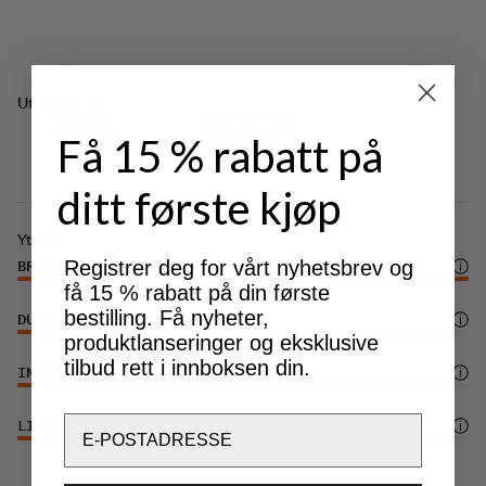
Justerbar benavslutning med trykknapper.
RECCO®-reflektor nederst på benet for å kunne
lokaliseres i en nødsituasjon.
Utmerket for
Lett stretch i materialet gir økt komfort.
CLASSIC
LIGHT & TECH
Få 15 % rabatt på
TREKKING
TREKKING
DWR-behandling (100% PFAS-fri) som avviser
vann og smuss.
ditt første kjøp
Ytelse
Registrer deg for vårt nyhetsbrev og
BREATHABILITY
6
/6
få 15 % rabatt på din første
bestilling. Få nyheter,
DURABILITY
5
/6
produktlanseringer og eksklusive
tilbud rett i innboksen din.
INSULATION/WARMTH
3
/6
Email
LIGHTWEIGHT
5
/6