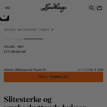
Hopp til innhold
Abisku Waterproof Pants M
50%
SALG
:
ABISKU WATERPROOF PANTS M
COLOR
:
HAY
FIT
:
REGULAR
Originalpris:
Salgspris
:
Abisku Waterproof Pants M
kr 6 500
kr 3 250
VELG STØRRELSE
S
l
i
t
e
s
t
e
r
k
e
o
g