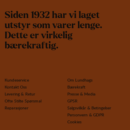
S
i
d
e
n
1
9
3
2
h
a
r
v
i
l
a
g
e
t
u
t
s
t
y
r
s
o
m
v
a
r
e
r
l
e
n
g
e
.
D
e
t
t
e
e
r
v
i
r
k
e
l
i
g
b
æ
r
e
k
r
a
f
t
i
g
.
Kundeservice
Om Lundhags
Kontakt Oss
Bærekraft
Levering & Retur
Presse & Media
Ofte Stilte Spørsmal
GPSR
Reparasjoner
Salgsvilkår & Betingelser
Personvern & GDPR
Cookies