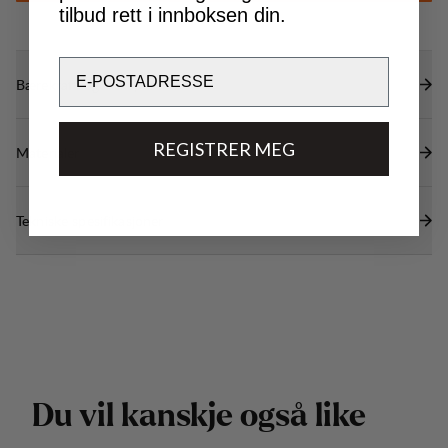
tilbud rett i innboksen din.
Email
Bærekraftsegenskaper
REGISTRER MEG
Materialer
Tekniske spesifikasjoner
D
u
v
i
l
k
a
n
s
k
j
e
o
g
s
å
l
i
k
e