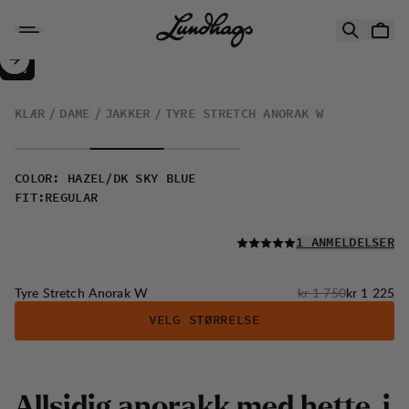
Hopp til innhold
Tyre Stretch Anorak W
30%
SALG
:
KLÆR
DAME
JAKKER
TYRE STRETCH ANORAK W
COLOR
:
HAZEL/DK SKY BLUE
FIT
:
REGULAR
LES ALLE
1 ANMELDELSER
Originalpris:
Salgspris
:
Tyre Stretch Anorak W
kr 1 750
kr 1 225
VELG STØRRELSE
A
l
l
s
i
d
i
g
a
n
o
r
a
k
k
m
e
d
h
e
t
t
e
,
i