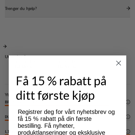
Trenger du hjelp?
Utmerket for
LIGHT & TECH
CLASSIC
TREKKING
TREKKING
Få 15 % rabatt på
ditt første kjøp
Ytelse
BREATHABILITY
5
/6
Registrer deg for vårt nyhetsbrev og
DURABILITY
3
/6
få 15 % rabatt på din første
bestilling. Få nyheter,
produktlanseringer og eksklusive
LIGHTWEIGHT
6
/6