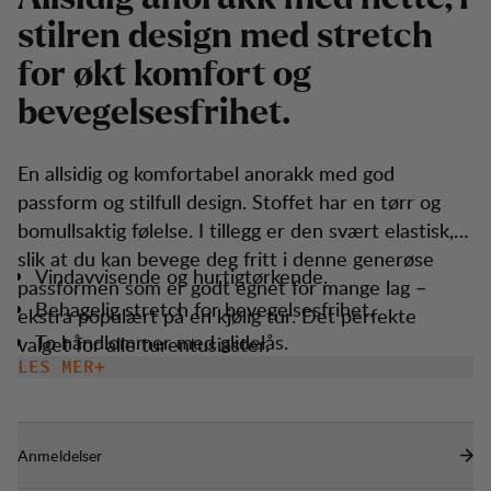
s
t
i
l
r
e
n
d
e
s
i
g
n
m
e
d
s
t
r
e
t
c
h
f
o
r
ø
k
t
k
o
m
f
o
r
t
o
g
b
e
v
e
g
e
l
s
e
s
f
r
i
h
e
t
.
En allsidig og komfortabel anorakk med god
passform og stilfull design. Stoffet har en tørr og
bomullsaktig følelse. I tillegg er den svært elastisk,
slik at du kan bevege deg fritt i denne generøse
Vindavvisende og hurtigtørkende.
passformen som er godt egnet for mange lag –
Behagelig stretch for bevegelsesfrihet.
ekstra populært på en kjølig tur. Det perfekte
To håndlommer med glidelås.
valget for alle turentusiaster.
LES MER
Lommene har nettingfôr og kan også brukes som
ventilasjon.
Anmeldelser