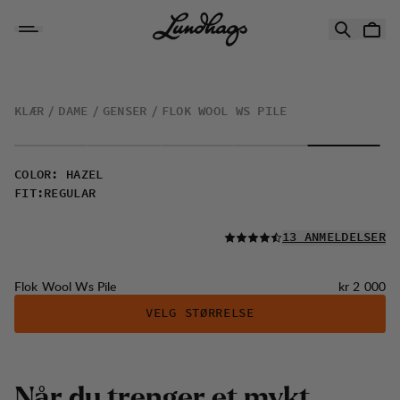
Hopp til innhold
Flok Wool Ws Pile
KLÆR
DAME
GENSER
FLOK WOOL WS PILE
COLOR
:
HAZEL
FIT
:
REGULAR
LES ALLE
13 ANMELDELSER
Pris:
Flok Wool Ws Pile
kr 2 000
VELG STØRRELSE
N
å
r
d
u
t
r
e
n
g
e
r
e
t
m
y
k
t
,