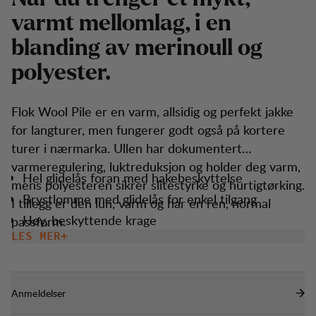
v
a
r
m
t
m
e
l
l
o
m
l
a
g
,
i
e
n
b
l
a
n
d
i
n
g
a
v
m
e
r
i
n
o
u
l
l
o
g
p
o
l
y
e
s
t
e
r
.
Flok Wool Pile er en varm, allsidig og perfekt jakke
for langturer, men fungerer godt også på kortere
turer i nærmarka. Ullen har dokumentert
varmeregulering, luktreduksjon og holder deg varm,
Hel glidelås foran med hakebeskyttelse
mens polyesteren sikrer slitestyrke og hurtigtørking.
Brystlomme med glidelås for enkel tilgang
I tillegg er den lun, varm og har en ren, normal
Høy, beskyttende krage
passform.
LES MER
To håndlommer med glidelås
Elastisk nederkant på erme/kant.
Anmeldelser