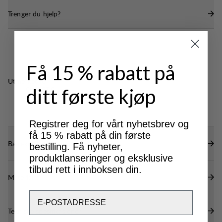
Trenger du hjelp?
Få 15 % rabatt på
Utmerket for
ditt første kjøp
CLASSIC
TREKKING
Registrer deg for vårt nyhetsbrev og
få 15 % rabatt på din første
Bærekraftsegenskaper
bestilling. Få nyheter,
produktlanseringer og eksklusive
tilbud rett i innboksen din.
Materialer
Email
Tekniske spesifikasjoner