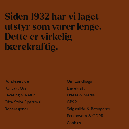
S
i
d
e
n
1
9
3
2
h
a
r
v
i
l
a
g
e
t
u
t
s
t
y
r
s
o
m
v
a
r
e
r
l
e
n
g
e
.
D
e
t
t
e
e
r
v
i
r
k
e
l
i
g
b
æ
r
e
k
r
a
f
t
i
g
.
Kundeservice
Om Lundhags
Kontakt Oss
Bærekraft
Levering & Retur
Presse & Media
Ofte Stilte Spørsmal
GPSR
Reparasjoner
Salgsvilkår & Betingelser
Personvern & GDPR
Cookies