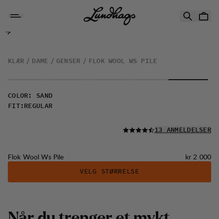
Hopp til innhold
Flok Wool Ws Pile
KLÆR
DAME
GENSER
FLOK WOOL WS PILE
COLOR
:
SAND
FIT
:
REGULAR
LES ALLE
13 ANMELDELSER
Pris:
Flok Wool Ws Pile
kr 2 000
VELG STØRRELSE
N
å
r
d
u
t
r
e
n
g
e
r
e
t
m
y
k
t
,