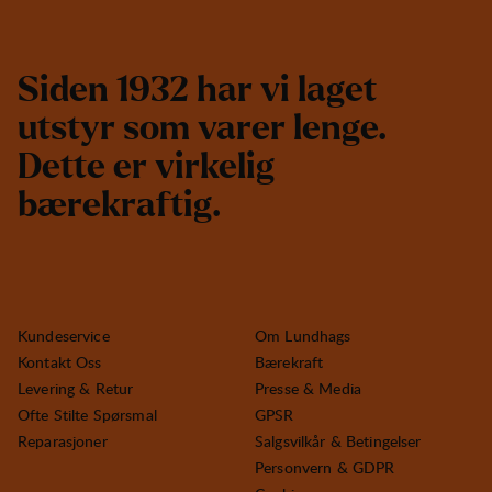
S
i
d
e
n
1
9
3
2
h
a
r
v
i
l
a
g
e
t
u
t
s
t
y
r
s
o
m
v
a
r
e
r
l
e
n
g
e
.
D
e
t
t
e
e
r
v
i
r
k
e
l
i
g
b
æ
r
e
k
r
a
f
t
i
g
.
Kundeservice
Om Lundhags
Kontakt Oss
Bærekraft
Levering & Retur
Presse & Media
Ofte Stilte Spørsmal
GPSR
Reparasjoner
Salgsvilkår & Betingelser
Personvern & GDPR