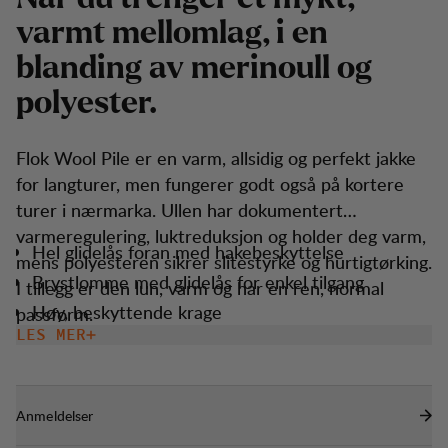
v
a
r
m
t
m
e
l
l
o
m
l
a
g
,
i
e
n
b
l
a
n
d
i
n
g
a
v
m
e
r
i
n
o
u
l
l
o
g
p
o
l
y
e
s
t
e
r
.
Flok Wool Pile er en varm, allsidig og perfekt jakke
for langturer, men fungerer godt også på kortere
turer i nærmarka. Ullen har dokumentert
varmeregulering, luktreduksjon og holder deg varm,
Hel glidelås foran med hakebeskyttelse
mens polyesteren sikrer slitestyrke og hurtigtørking.
Brystlomme med glidelås for enkel tilgang
I tillegg er den lun, varm og har en ren, normal
Høy, beskyttende krage
passform.
LES MER
To håndlommer med glidelås
Elastisk nederkant på erme/kant.
Anmeldelser