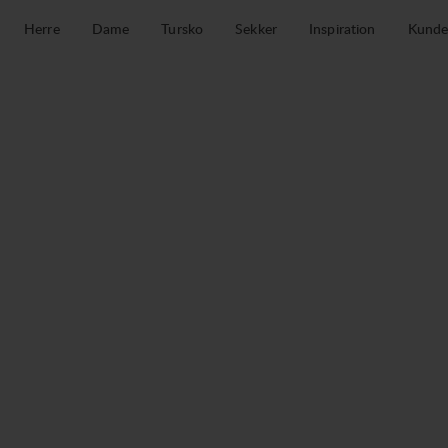
Hopp til innhold
Herre
Dame
Tursko
Sekker
Inspiration
Kunde
Secura Safety System