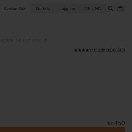
ÅPNE VELG LA
Season Sale
Kontakt
Logg inn
NB / NO
SECURA SAFETY SYSTEM
LES ALLE
1 ANMELDELSER
Pris:
kr 450