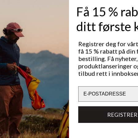
Få 15 % rab
Få 15 % rab
ditt första 
ditt første 
Registrera dig för vå
Registrer deg for vår
och ta del av nyheter,
Utmerket for
få 15 % rabatt på din 
produktlanseringar o
NORDIC SKATING
bestilling. Få nyheter,
erbjudanden. Som ny
produktlanseringer o
får du 15 % rabatt på 
tilbud rett i innbokse
beställning.
Tekniske spesifikasjoner
Email
Email
REGISTRER
REGISTRER