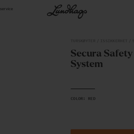
service
TURSKØYTER
ISSIKKERHET
S
e
c
u
r
a
S
a
f
e
t
y
S
y
s
t
e
m
COLOR
:
RED