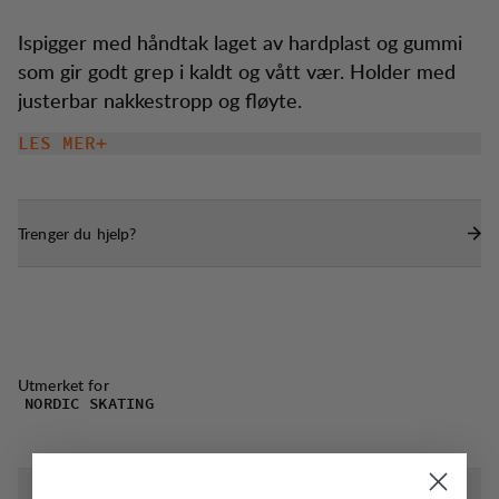
Ispigger med håndtak laget av hardplast og gummi
som gir godt grep i kaldt og vått vær. Holder med
justerbar nakkestropp og fløyte.
LES MER
Trenger du hjelp?
Utmerket for
NORDIC SKATING