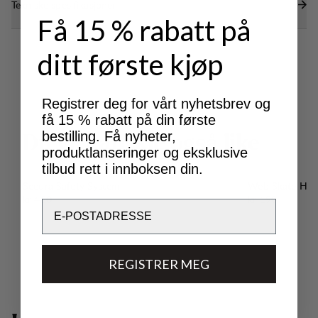
Tekniske spesifikasjoner
Få 15 % rabatt på
ditt første kjøp
Registrer deg for vårt nyhetsbrev og
få 15 % rabatt på din første
bestilling. Få nyheter,
D
u
v
i
l
k
a
n
s
k
j
e
o
g
s
å
l
i
k
e
produktlanseringer og eksklusive
tilbud rett i innboksen din.
Secura Safety System
Web Skate Hol
Pris:
Pris:
kr 450
kr 190
Email
REGISTRER MEG