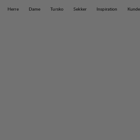
Hopp til innhold
Herre
Dame
Tursko
Sekker
Inspiration
Kunde
Park