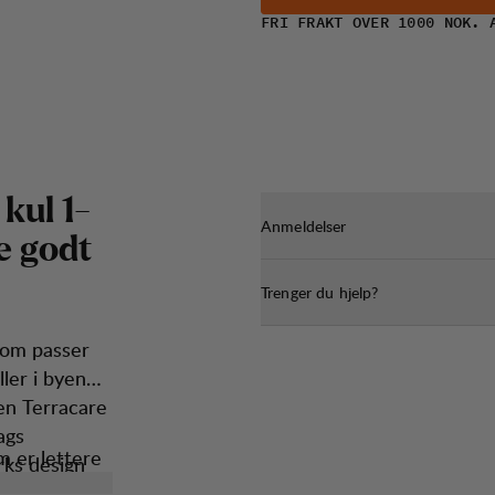
FRI FRAKT OVER 1000 NOK. 
k
u
l
1
-
Anmeldelser
e
g
o
d
t
Trenger du hjelp?
som passer
ller i byen
nen Terracare
ags
 er lettere
rks design
glede.