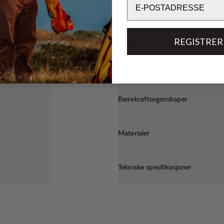
QUICK-DRY
6
/6
REGISTRER
WATER PROTECTION
5
/6
Bærekraftsegenskaper
Materialer
Tekniske spesifikasjoner