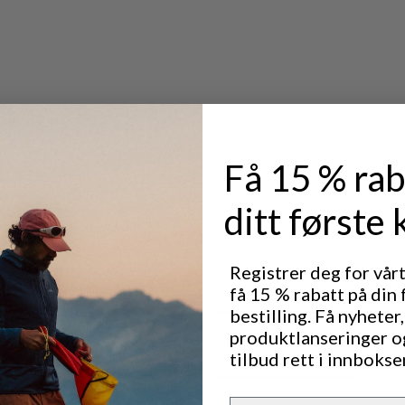
landing for
Få 15 % rab
Utmerket for
OUTDOOR LIFE
ditt første 
Registrer deg for vår
Ytelse
få 15 % rabatt på din 
BREATHABILITY
4
/6
bestilling. Få nyheter,
produktlanseringer o
tilbud rett i innbokse
INSULATION
3
/6
Email