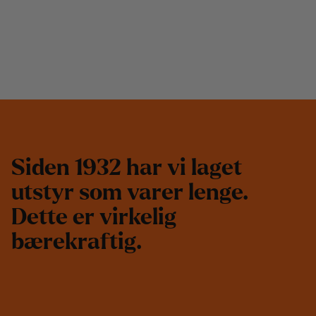
S
i
d
e
n
1
9
3
2
h
a
r
v
i
l
a
g
e
t
u
t
s
t
y
r
s
o
m
v
a
r
e
r
l
e
n
g
e
.
D
e
t
t
e
e
r
v
i
r
k
e
l
i
g
b
æ
r
e
k
r
a
f
t
i
g
.