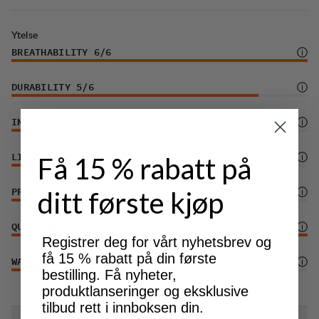
Laget for å vare, og kan repareres ved behov.
Ytelse
Kjøpet inkluderer kængengaranti.
BREATHABILITY
6
/6
Produsert i Portugal.
DURABILITY
5
/6
INSULATION
4
/6
Få 15 % rabatt på
LIGHTWEIGHT
5
/6
ditt første kjøp
PROTECTION (TERRAIN)
5
/6
QUICK-DRY
6
/6
Registrer deg for vårt nyhetsbrev og
få 15 % rabatt på din første
WATER PROTECTION
5
/6
bestilling. Få nyheter,
produktlanseringer og eksklusive
tilbud rett i innboksen din.