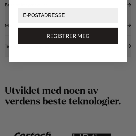
Bærekraftsegenskaper
Email
Materialer
REGISTRER MEG
Tekniske spesifikasjoner
U
t
v
i
k
l
e
t
m
e
d
n
o
e
n
a
v
v
e
r
d
e
n
s
b
e
s
t
e
t
e
k
n
o
l
o
g
i
e
r
.