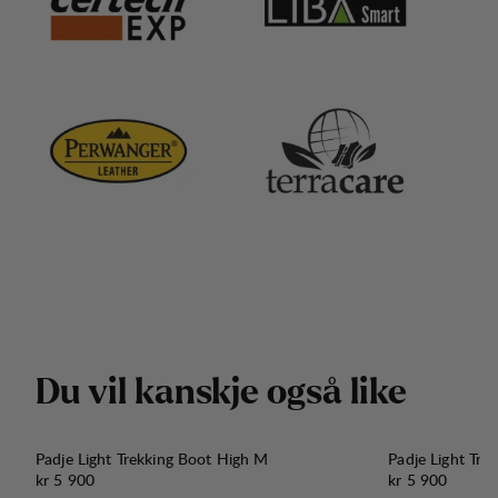
D
u
v
i
l
k
a
n
s
k
j
e
o
g
s
å
l
i
k
e
Padje Light Trekking Boot High M
Padje Light Tre
Pris:
Pris:
kr 5 900
kr 5 900