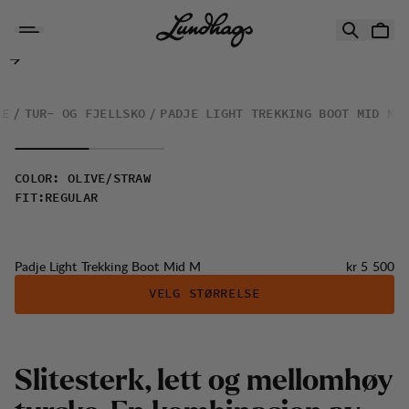
Hopp til innhold
Padje Light Trekking Boot Mid M
RE
TUR- OG FJELLSKO
PADJE LIGHT TREKKING BOOT MID M
COLOR
:
OLIVE/STRAW
FIT
:
REGULAR
Pris:
Padje Light Trekking Boot Mid M
kr 5 500
VELG STØRRELSE
Slitesterk, lett og mellomhøy