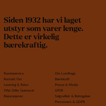
S
i
d
e
n
1
9
3
2
h
a
r
v
i
l
a
g
e
t
u
t
s
t
y
r
s
o
m
v
a
r
e
r
l
e
n
g
e
.
D
e
t
t
e
e
r
v
i
r
k
e
l
i
g
b
æ
r
e
k
r
a
f
t
i
g
.
Kundeservice
Om Lundhags
Kontakt Oss
Bærekraft
Levering & Retur
Presse & Media
Ofte Stilte Spørsmal
GPSR
Reparasjoner
Salgsvilkår & Betingelser
Personvern & GDPR