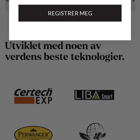
REGISTRER MEG
U
t
v
i
k
l
e
t
m
e
d
n
o
e
n
a
v
v
e
r
d
e
n
s
b
e
s
t
e
t
e
k
n
o
l
o
g
i
e
r
.