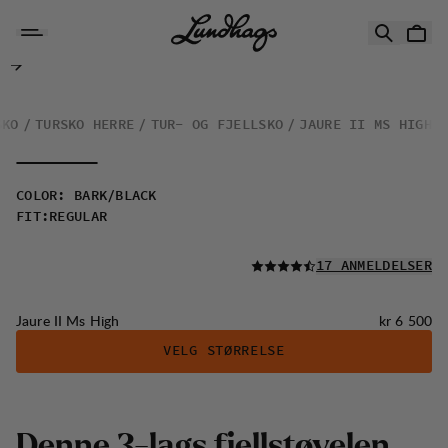
Hopp til innhold
Jaure II Ms High
SKO
TURSKO HERRE
TUR- OG FJELLSKO
JAURE II MS HIGH
COLOR
:
BARK/BLACK
FIT
:
REGULAR
LES ALLE
17 ANMELDELSER
Pris:
Jaure II Ms High
kr 6 500
VELG STØRRELSE
D
e
n
n
e
3
-
l
a
g
s
f
j
e
l
l
s
t
ø
v
e
l
e
n