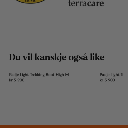
D
u
v
i
l
k
a
n
s
k
j
e
o
g
s
å
l
i
k
e
Padje Light Trekking Boot High M
Padje Light Tre
Pris:
Pris:
kr 5 900
kr 5 900