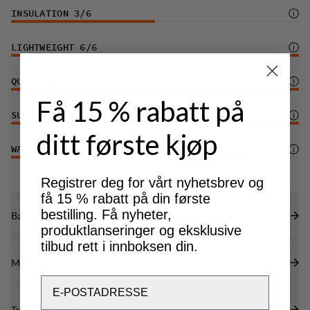
INSULATION
3
/6
LIGHTWEIGHT
6
/6
QUICK-DRY
6
/6
Få 15 % rabatt på
SUPPORT
6
/6
ditt første kjøp
WATER PROTECTION
5
/6
Registrer deg for vårt nyhetsbrev og
få 15 % rabatt på din første
bestilling. Få nyheter,
Bærekraftsegenskaper
produktlanseringer og eksklusive
tilbud rett i innboksen din.
Materialer
Email
Tekniske spesifikasjoner