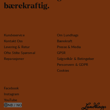
b
æ
r
e
k
r
a
f
t
i
g
.
Kundeservice
Om Lundhags
Kontakt Oss
Bærekraft
Levering & Retur
Presse & Media
Ofte Stilte Spørsmal
GPSR
Reparasjoner
Salgsvilkår & Betingelser
Personvern & GDPR
Cookies
Facebook
Instagram
YouTube
NB / NO
ÅPNE VELG LAND