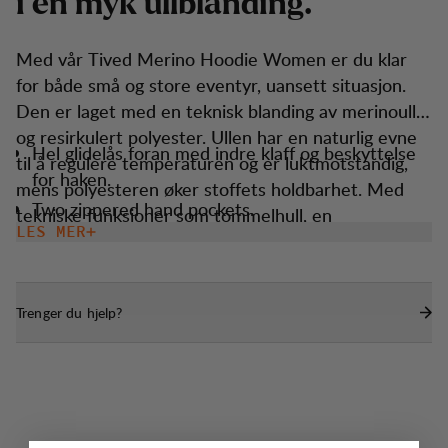
i
e
n
m
y
k
u
l
l
b
l
a
n
d
i
n
g
.
Med vår Tived Merino Hoodie Women er du klar
for både små og store eventyr, uansett situasjon.
Den er laget med en teknisk blanding av merinoull
og resirkulert polyester. Ullen har en naturlig evne
Hel glidelås foran med indre klaff og beskyttelse
til å regulere temperaturen og er luktmotstandig,
for haken.
mens polyesteren øker stoffets holdbarhet. Med
Two zippered hand pockets.
tekniske funksjoner som tommelhull, en
LES MER
Tommelhull for større varme.
tettsittende hette og en atletisk passform, sikrer
den at du er klar når elementene slår til. Den er
Tettsittende hette som passer under en hjelm.
lett, enkel å ta med, og passer som en perfekt
Trenger du hjelp?
helårsfølgesvenn uansett dine bestrebelser.