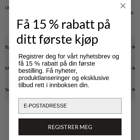
Utmerket for
CLASSIC
LIGHT & TECH
NORDIC SKATING
TREKKING
TREKKING
Få 15 % rabatt på
ditt første kjøp
Bærekraftsegenskaper
Registrer deg for vårt nyhetsbrev og
få 15 % rabatt på din første
Materialer
bestilling. Få nyheter,
produktlanseringer og eksklusive
tilbud rett i innboksen din.
Tekniske spesifikasjoner
Email
REGISTRER MEG