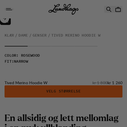
Hopp til innhold
Tived Merino Hoodie W
30%
SALG
:
KLÆR
DAME
GENSER
TIVED MERINO HOODIE W
COLOR
:
ROSEWOOD
FIT
:
NARROW
Originalpris:
Salgspris
:
Tived Merino Hoodie W
kr 1 800
kr 1 260
VELG STØRRELSE
E
n
a
l
l
s
i
d
i
g
o
g
l
e
t
t
m
e
l
l
o
m
l
a
g