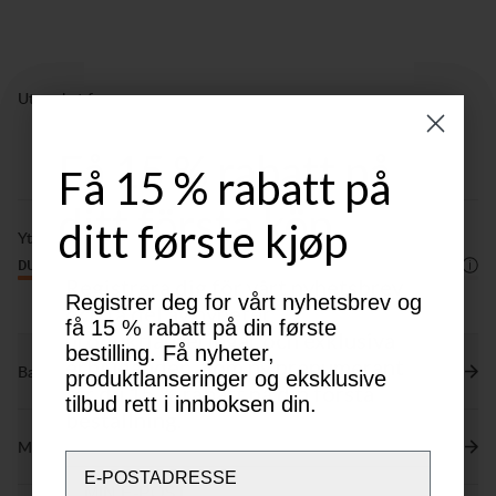
Utmerket for
CLASSIC
LIGHT & TECH
TREKKING
TREKKING
Få 15 % rabatt på
Få 15 % rabatt på
ditt första köp
ditt første kjøp
Ytelse
DURABILITY
4
/6
Registrera dig för vårt nyhetsbrev
Registrer deg for vårt nyhetsbrev og
och ta del av nyheter,
få 15 % rabatt på din første
produktlanseringar och exklusiva
bestilling. Få nyheter,
erbjudanden. Som ny prenumerant
Bærekraftsegenskaper
produktlanseringer og eksklusive
får du 15 % rabatt på din första
tilbud rett i innboksen din.
beställning.
Materialer
Email
Email