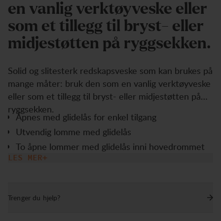
e
n
v
a
n
l
i
g
v
e
r
k
t
ø
y
v
e
s
k
e
e
l
l
e
r
s
o
m
e
t
t
i
l
l
e
g
g
t
i
l
b
r
y
s
t
-
e
l
l
e
r
m
i
d
j
e
s
t
ø
t
t
e
n
p
å
r
y
g
g
s
e
k
k
e
n
.
Solid og slitesterk redskapsveske som kan brukes på
mange måter: bruk den som en vanlig verktøyveske
eller som et tillegg til bryst- eller midjestøtten på
ryggsekken.
Åpnes med glidelås for enkel tilgang
Utvendig lomme med glidelås
To åpne lommer med glidelås inni hovedrommet
LES MER
Doble snorløkker til å bruke som et tillegg til
bryst- eller hoftebeltet.
Håndtak for enkel bæring
Trenger du hjelp?
Volume: 3 L