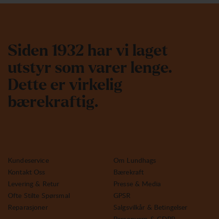
S
i
d
e
n
1
9
3
2
h
a
r
v
i
l
a
g
e
t
u
t
s
t
y
r
s
o
m
v
a
r
e
r
l
e
n
g
e
.
D
e
t
t
e
e
r
v
i
r
k
e
l
i
g
b
æ
r
e
k
r
a
f
t
i
g
.
Kundeservice
Om Lundhags
Kontakt Oss
Bærekraft
Levering & Retur
Presse & Media
Ofte Stilte Spørsmal
GPSR
Reparasjoner
Salgsvilkår & Betingelser
Personvern & GDPR