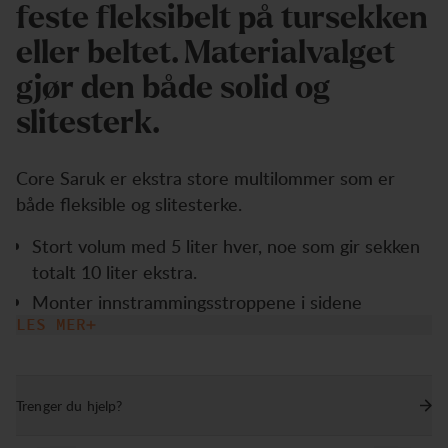
feste fleksibelt på tursekken
eller beltet. Materialvalget
gjør den både solid og
slitesterk.
Core Saruk er ekstra store multilommer som er
både fleksible og slitesterke.
Stort volum med 5 liter hver, noe som gir sekken
totalt 10 liter ekstra.
Monter innstrammingsstroppene i sidene
gjennom den hullete bakplaten for en
LES MER
sidelommekonfigurasjon.
For å få bedre tilgang til utstyret når du er på
Trenger du hjelp?
farten og samtidig ha jevn vekt, kan
multilommene monteres som doble brystlommer