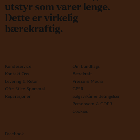
u
t
s
t
y
r
s
o
m
v
a
r
e
r
l
e
n
g
e
.
D
e
t
t
e
e
r
v
i
r
k
e
l
i
g
b
æ
r
e
k
r
a
f
t
i
g
.
Kundeservice
Om Lundhags
Kontakt Oss
Bærekraft
Levering & Retur
Presse & Media
Ofte Stilte Spørsmal
GPSR
Reparasjoner
Salgsvilkår & Betingelser
Personvern & GDPR
Cookies
Facebook