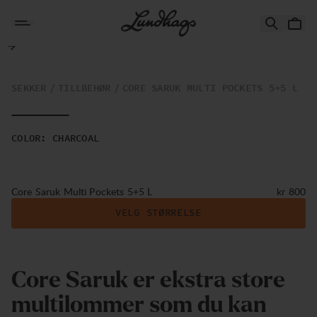
Hopp til innhold
Core Saruk Multi Pockets 5+5 L
SEKKER
TILLBEHØR
CORE SARUK MULTI POCKETS 5+5 L
COLOR
:
CHARCOAL
Pris:
Core Saruk Multi Pockets 5+5 L
kr 800
VELG STØRRELSE
Core Saruk er ekstra store
multilommer som du kan