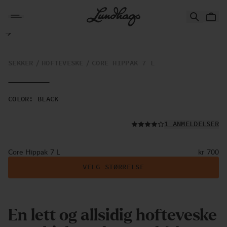
Hopp til innhold
Core Hippak 7 L
SEKKER
HOFTEVESKE
CORE HIPPAK 7 L
COLOR
:
BLACK
LES ALLE
1 ANMELDELSER
Pris:
Core Hippak 7 L
kr 700
VELG STØRRELSE
En lett og allsidig hofteveske