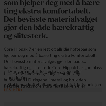
som hjelper deg med å bære
ting ekstra komfortabelt.
Det bevisste materialvalget
gjør den både bærekraftig
og slitesterk.
Core Hippak 7 er en lett og allsidig hoftebag som
hjelper deg med å bære ting ekstra komfortabelt.
Det bevisste materialvalget gjør den både
bærekraftig og slitesterk. Core Hippak har god plass
D-ringer i metall for feste av slede eller
til alle dine nødvendige ting. Fest pulk og
hundebånd
hundebånd i D-ringene i metall og bruk den
Støttende hoftebelte med multi-tetthetsfunksjon
fleksible strikksnoren til å feste jakken eller
LES MER
Lang glidelåsåpning til hovedrommet for god
sitteunderlaget.
oversikt og organisering
Justerbart festesnorsystem foran for festing av