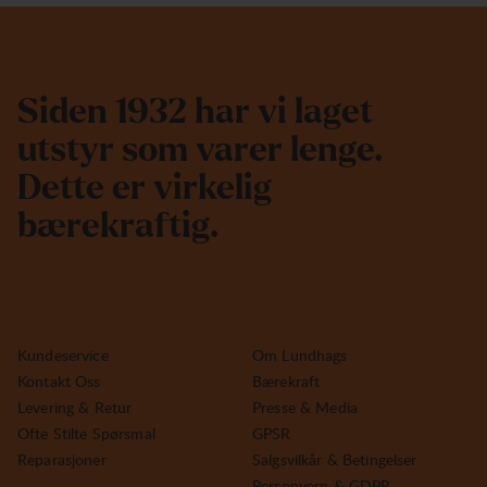
S
i
d
e
n
1
9
3
2
h
a
r
v
i
l
a
g
e
t
u
t
s
t
y
r
s
o
m
v
a
r
e
r
l
e
n
g
e
.
D
e
t
t
e
e
r
v
i
r
k
e
l
i
g
b
æ
r
e
k
r
a
f
t
i
g
.
Kundeservice
Om Lundhags
Kontakt Oss
Bærekraft
Levering & Retur
Presse & Media
Ofte Stilte Spørsmal
GPSR
Reparasjoner
Salgsvilkår & Betingelser
Personvern & GDPR