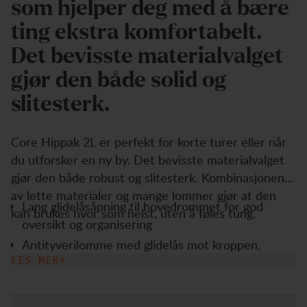
som hjelper deg med å bære
ting ekstra komfortabelt.
Det bevisste materialvalget
gjør den både solid og
slitesterk.
Core Hippak 2L er perfekt for korte turer eller når
du utforsker en ny by. Det bevisste materialvalget
gjør den både robust og slitesterk. Kombinasjonen
av lette materialer og mange lommer gjør at den
Lang glidelåsåpning til hovedrommet for god
kan brukes hvor som helst, uten å føles tung.
oversikt og organisering
Antityverilomme med glidelås mot kroppen,
perfekt for verdisaker
LES MER
Glidelåslukking foran
Hovedrom med nøkkelhank