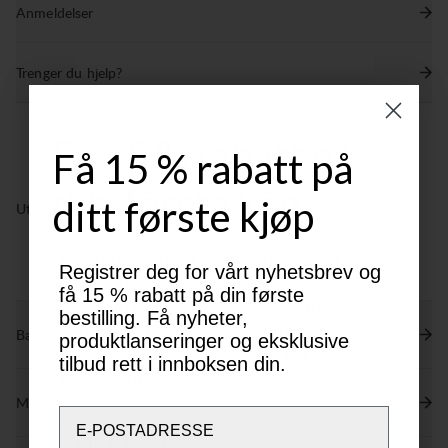
Anmeldelser
25 mm bånd med hoftevinger i hovedstoff for økt
komfort
Trenger du hjelp?
Få 15 % rabatt på
Få 15 % rabatt på
ditt första köp
ditt første kjøp
Utmerket for
LIGHT & TECH
CLASSIC
OUTDOOR LIFE
TREKKING
TREKKING
Registrera dig för vårt nyhetsbrev
Registrer deg for vårt nyhetsbrev og
och ta del av nyheter,
få 15 % rabatt på din første
produktlanseringar och exklusiva
bestilling. Få nyheter,
erbjudanden. Som ny prenumerant
Bærekraftsegenskaper
produktlanseringer og eksklusive
får du 15 % rabatt på din första
tilbud rett i innboksen din.
beställning.
Materialer
Email
Email