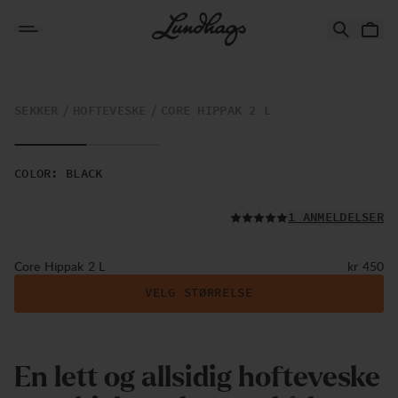
Hopp til innhold
Core Hippak 2 L
SEKKER
HOFTEVESKE
CORE HIPPAK 2 L
COLOR
:
BLACK
LES ALLE
1 ANMELDELSER
Pris:
Core Hippak 2 L
kr 450
VELG STØRRELSE
En lett og allsidig hofteveske