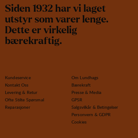
S
i
d
e
n
1
9
3
2
h
a
r
v
i
l
a
g
e
t
u
t
s
t
y
r
s
o
m
v
a
r
e
r
l
e
n
g
e
.
D
e
t
t
e
e
r
v
i
r
k
e
l
i
g
b
æ
r
e
k
r
a
f
t
i
g
.
Kundeservice
Om Lundhags
Kontakt Oss
Bærekraft
Levering & Retur
Presse & Media
Ofte Stilte Spørsmal
GPSR
Reparasjoner
Salgsvilkår & Betingelser
Personvern & GDPR
Cookies