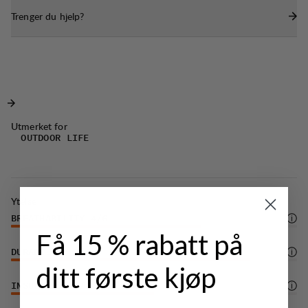
Producerad i Portugal.
Trenger du hjelp?
Utmerket for
OUTDOOR LIFE
Ytelse
BREATHABILITY
4
/6
Få 15 % rabatt på
DURABILITY
5
/6
ditt første kjøp
INSULATION
3
/6