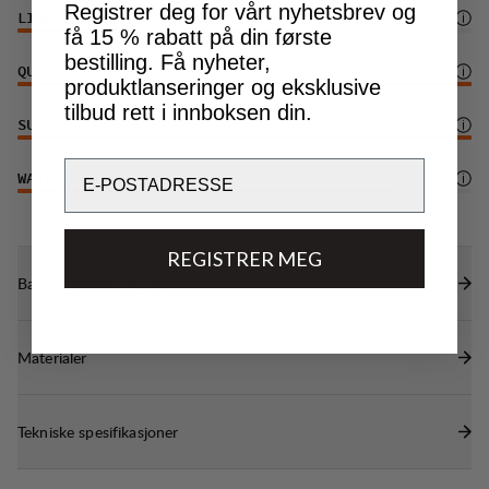
Registrer deg for vårt nyhetsbrev og
LIGHTWEIGHT
4
/6
få 15 % rabatt på din første
bestilling. Få nyheter,
QUICK-DRY
6
/6
produktlanseringer og eksklusive
tilbud rett i innboksen din.
SUPPORT
6
/6
Email
WATER PROTECTION
5
/6
REGISTRER MEG
Bærekraftsegenskaper
Materialer
Tekniske spesifikasjoner