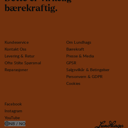
b
æ
r
e
k
r
a
f
t
i
g
.
Kundeservice
Om Lundhags
Kontakt Oss
Bærekraft
Levering & Retur
Presse & Media
Ofte Stilte Spørsmal
GPSR
Reparasjoner
Salgsvilkår & Betingelser
Personvern & GDPR
Cookies
Facebook
Instagram
YouTube
NB / NO
ÅPNE VELG LAND