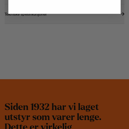
Tekniske spesifikasjoner
S
i
d
e
n
1
9
3
2
h
a
r
v
i
l
a
g
e
t
u
t
s
t
y
r
s
o
m
v
a
r
e
r
l
e
n
g
e
.
D
e
t
t
e
e
r
v
i
r
k
e
l
i
g