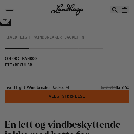
Hopp til innhold
Tived Light Windbreaker Jacket M
70%
SALG
:
TIVED LIGHT WINDBREAKER JACKET M
COLOR
:
BAMBOO
FIT
:
REGULAR
Originalpris:
Salgspris
Tived Light Windbreaker Jacket M
kr 2 200
kr 660
VELG STØRRELSE
En lett og vindbeskyttende