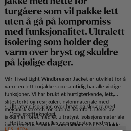
jakke med hette for
turgåere som vil pakke lett
uten å gå på kompromiss
med funksjonalitet. Ultralett
isolering som holder deg
varm over bryst og skuldre
på kjølige dager.
Vår Tived Light Windbreaker Jacket er utviklet for å
være en lett turjakke som samtidig har alle viktige
funksjoner. Vi har brukt et hurtigtørkende, lett,
slitesterkt og resirkulert nylonmateriale med
Ultratynn isolasjon over bryst og skuldre med
mekanisk stretch for optimal komfort. Deler av
Octa-stoffteknologi.
jakken er fôret med et ultratynt isolasjonsmateriale
Hette som kan rulles opp og festes med en
over bryst og skuldre, som hjelper til med å holde
stropp i nakken.
LES MER