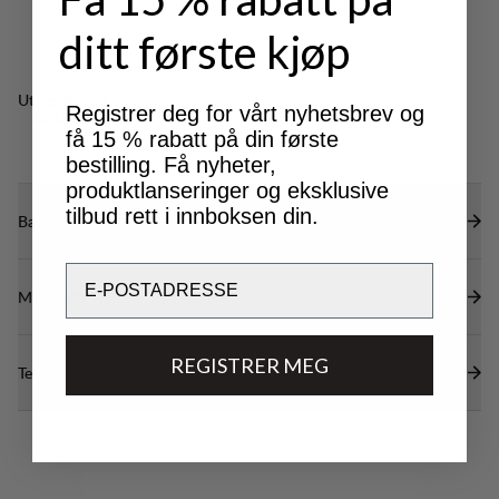
ditt første kjøp
Utmerket for
Registrer deg for vårt nyhetsbrev og
OUTDOOR LIFE
få 15 % rabatt på din første
bestilling. Få nyheter,
produktlanseringer og eksklusive
tilbud rett i innboksen din.
Bærekraftsegenskaper
Email
Materialer
REGISTRER MEG
Tekniske spesifikasjoner