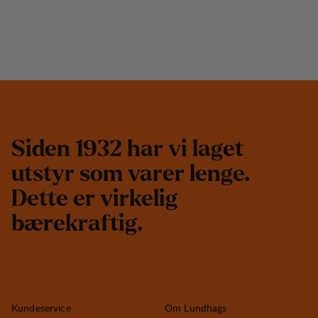
S
i
d
e
n
1
9
3
2
h
a
r
v
i
l
a
g
e
t
u
t
s
t
y
r
s
o
m
v
a
r
e
r
l
e
n
g
e
.
D
e
t
t
e
e
r
v
i
r
k
e
l
i
g
b
æ
r
e
k
r
a
f
t
i
g
.
Kundeservice
Om Lundhags