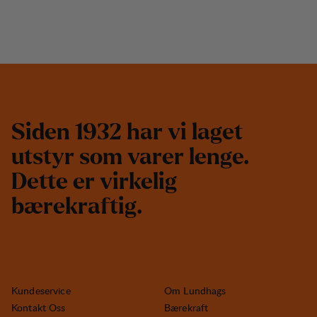
S
i
d
e
n
1
9
3
2
h
a
r
v
i
l
a
g
e
t
u
t
s
t
y
r
s
o
m
v
a
r
e
r
l
e
n
g
e
.
D
e
t
t
e
e
r
v
i
r
k
e
l
i
g
b
æ
r
e
k
r
a
f
t
i
g
.
Kundeservice
Om Lundhags
Kontakt Oss
Bærekraft