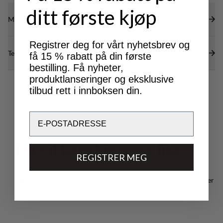
ditt første kjøp
Materialer
Registrer deg for vårt nyhetsbrev og
Tekniske spesifikasjoner
få 15 % rabatt på din første
bestilling. Få nyheter,
produktlanseringer og eksklusive
tilbud rett i innboksen din.
Email
D
u
v
i
l
k
a
n
s
k
j
e
o
g
s
å
l
i
k
e
REGISTRER MEG
Merino Liner Sock High
Merino Liner S
Pris:
Pris:
kr 250
kr 200