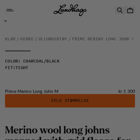
Hopp til innhold
Prime Merino Long John M
KLÆR
HERRE
ULLUNDERTØY
PRIME MERINO LONG JOHN M
COLOR
:
CHARCOAL/BLACK
FIT
:
TIGHT
Pris:
Prime Merino Long John M
kr 1 300
VELG STØRRELSE
M
e
r
i
n
o
w
o
o
l
l
o
n
g
j
o
h
n
s