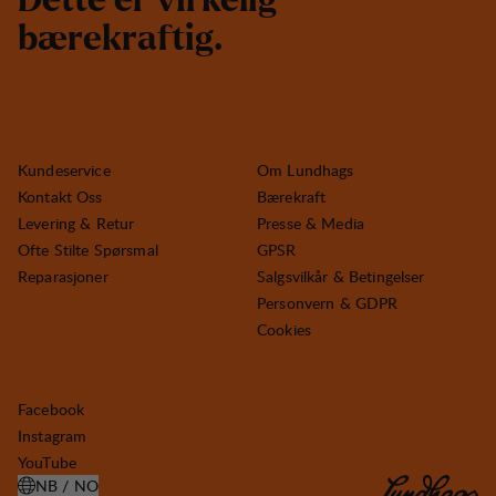
D
e
t
t
e
e
r
v
i
r
k
e
l
i
g
b
æ
r
e
k
r
a
f
t
i
g
.
Kundeservice
Om Lundhags
Kontakt Oss
Bærekraft
Levering & Retur
Presse & Media
Ofte Stilte Spørsmal
GPSR
Reparasjoner
Salgsvilkår & Betingelser
Personvern & GDPR
Cookies
Facebook
Instagram
YouTube
NB / NO
ÅPNE VELG LAND