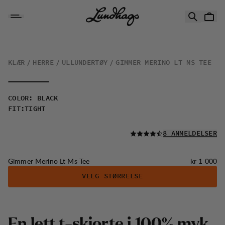
Hopp til innhold
Gimmer Merino Lt Ms Tee
KLÆR
HERRE
ULLUNDERTØY
GIMMER MERINO LT MS TEE
COLOR
:
BLACK
FIT
:
TIGHT
LES ALLE
8 ANMELDELSER
Pris:
Gimmer Merino Lt Ms Tee
kr 1 000
VELG STØRRELSE
E
n
l
e
t
t
t
-
s
k
j
o
r
t
e
i
1
0
0
%
m
y
k
,