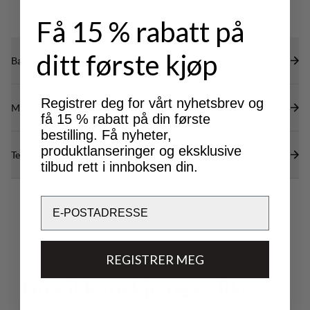
Få 15 % rabatt på
ditt første kjøp
Bærekraftsegenskaper
Registrer deg for vårt nyhetsbrev og
Materialer
få 15 % rabatt på din første
bestilling. Få nyheter,
produktlanseringer og eksklusive
Tekniske spesifikasjoner
tilbud rett i innboksen din.
Email
REGISTRER MEG
D
u
v
i
l
k
a
n
s
k
j
e
o
g
s
å
l
i
k
e