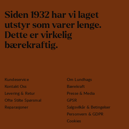
S
i
d
e
n
1
9
3
2
h
a
r
v
i
l
a
g
e
t
u
t
s
t
y
r
s
o
m
v
a
r
e
r
l
e
n
g
e
.
D
e
t
t
e
e
r
v
i
r
k
e
l
i
g
b
æ
r
e
k
r
a
f
t
i
g
.
Kundeservice
Om Lundhags
Kontakt Oss
Bærekraft
Levering & Retur
Presse & Media
Ofte Stilte Spørsmal
GPSR
Reparasjoner
Salgsvilkår & Betingelser
Personvern & GDPR
Cookies