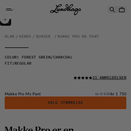
Hopp til innhold
Makke Pro Ms Pant
50%
SALG
:
KLÆR
HERRE
BUKSER
MAKKE PRO MS PANT
COLOR
:
FOREST GREEN/CHARCOAL
FIT
:
REGULAR
LES ALLE
21 ANMELDELSER
Originalpris:
Salgspris
:
Makke Pro Ms Pant
kr 3 500
kr 1 750
VELG STØRRELSE
M
a
k
k
e
P
r
o
e
r
e
n