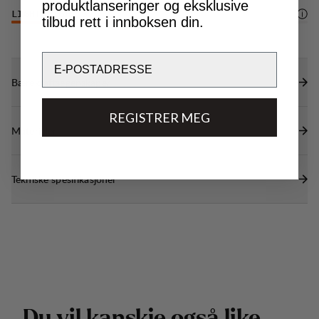
produktlanseringer og eksklusive
LIGHTWEIGHT
3
/6
tilbud rett i innboksen din.
Email
Bærekraftsegenskaper
REGISTRER MEG
Materialer
Tekniske spesifikasjoner
D
u
v
i
l
k
a
n
s
k
j
e
o
g
s
å
l
i
k
e