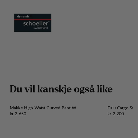
D
u
v
i
l
k
a
n
s
k
j
e
o
g
s
å
l
i
k
e
Makke High Waist Curved Pant W
Fulu Cargo Str
Pris:
Pris:
kr 2 650
kr 2 200