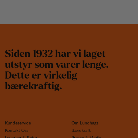
S
i
d
e
n
1
9
3
2
h
a
r
v
i
l
a
g
e
t
u
t
s
t
y
r
s
o
m
v
a
r
e
r
l
e
n
g
e
.
D
e
t
t
e
e
r
v
i
r
k
e
l
i
g
b
æ
r
e
k
r
a
f
t
i
g
.
Kundeservice
Om Lundhags
Kontakt Oss
Bærekraft
Levering & Retur
Presse & Media