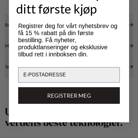
ditt første kjøp
Bærekraftsegenskaper
Registrer deg for vårt nyhetsbrev og
få 15 % rabatt på din første
bestilling. Få nyheter,
Materialer
produktlanseringer og eksklusive
tilbud rett i innboksen din.
Tekniske spesifikasjoner
Email
REGISTRER MEG
U
t
v
i
k
l
e
t
m
e
d
n
o
e
n
a
v
v
e
r
d
e
n
s
b
e
s
t
e
t
e
k
n
o
l
o
g
i
e
r
.