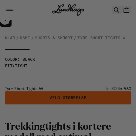
Hopp til innhold
Tyre Short Tights W
30%
SALG
:
KLÆR
DAME
SHORTS & SKJØRT
TYRE SHORT TIGHTS W
COLOR
:
BLACK
FIT
:
TIGHT
Originalpris:
Salgspris
Tyre Short Tights W
kr 800
kr 560
VELG STØRRELSE
T
r
e
k
k
i
n
g
t
i
g
h
t
s
i
k
o
r
t
e
r
e