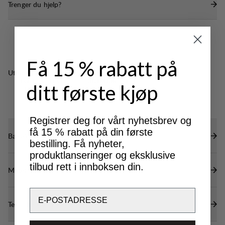
Trenger du hjelp?
Få 15 % rabatt på
Utmerket for
LIGHT & TECH
OUTDOOR LIFE
ditt første kjøp
TREKKING
Registrer deg for vårt nyhetsbrev og
få 15 % rabatt på din første
Bærekraftsegenskaper
bestilling. Få nyheter,
produktlanseringer og eksklusive
tilbud rett i innboksen din.
Materialer
Email
Tekniske spesifikasjoner