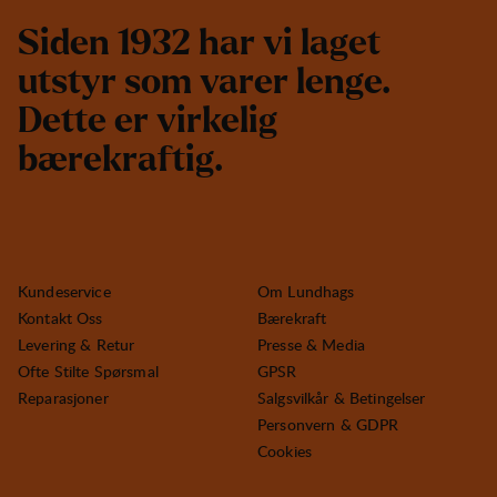
S
i
d
e
n
1
9
3
2
h
a
r
v
i
l
a
g
e
t
u
t
s
t
y
r
s
o
m
v
a
r
e
r
l
e
n
g
e
.
D
e
t
t
e
e
r
v
i
r
k
e
l
i
g
b
æ
r
e
k
r
a
f
t
i
g
.
Kundeservice
Om Lundhags
Kontakt Oss
Bærekraft
Levering & Retur
Presse & Media
Ofte Stilte Spørsmal
GPSR
Reparasjoner
Salgsvilkår & Betingelser
Personvern & GDPR
Cookies