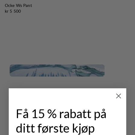
Ocke Ws Pant
Pris:
kr 5 500
Få 15 % rabatt på
ditt første kjøp