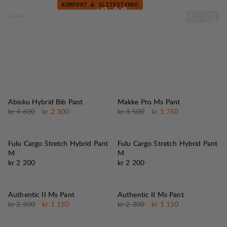
Kampanje - Vinterbukser
Hopp til innhold
KOMFORT & SLITESTYRKE
Bukser for vintereventyr
50%
50%
SALG
:
SALG
:
Abisku Hybrid Bib Pant
Makke Pro Ms Pant
Originalpris:
Salgspris
:
Originalpris:
Salgspris
:
kr 4 600
kr 2 300
kr 3 500
kr 1 750
Fulu Cargo Stretch Hybrid Pant
Fulu Cargo Stretch Hybrid Pant
M
M
Pris:
Pris:
kr 2 200
kr 2 200
50%
50%
SALG
:
SALG
:
Authentic II Ms Pant
Authentic II Ms Pant
Originalpris:
Salgspris
:
Originalpris:
Salgspris
:
kr 2 300
kr 1 150
kr 2 300
kr 1 150