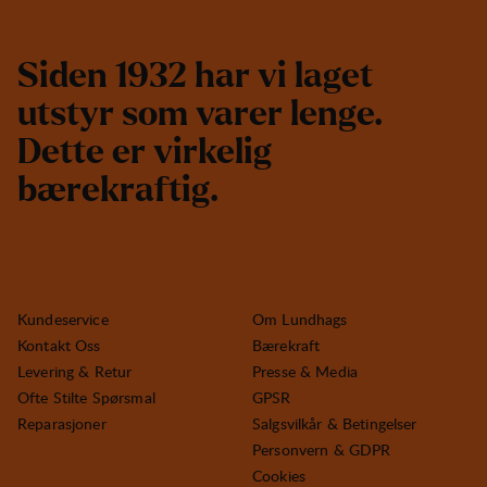
S
i
d
e
n
1
9
3
2
h
a
r
v
i
l
a
g
e
t
u
t
s
t
y
r
s
o
m
v
a
r
e
r
l
e
n
g
e
.
D
e
t
t
e
e
r
v
i
r
k
e
l
i
g
b
æ
r
e
k
r
a
f
t
i
g
.
Kundeservice
Om Lundhags
Kontakt Oss
Bærekraft
Levering & Retur
Presse & Media
Ofte Stilte Spørsmal
GPSR
Reparasjoner
Salgsvilkår & Betingelser
Personvern & GDPR
Cookies