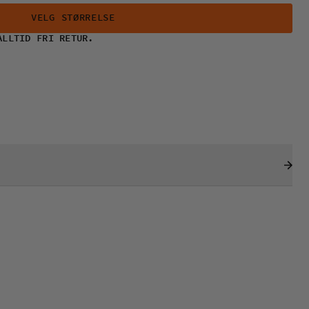
VELG STØRRELSE
ALLTID FRI RETUR.