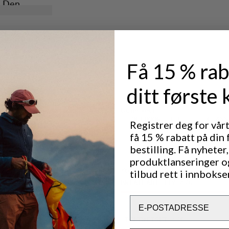
. Den
 for det du
ssform, mens
igheten og
pper av,
ilbyr både
terbar og
Få 15 % rab
ditt første 
iheten og
Utmerket for
OUTDOOR LIFE
CLASS
Registrer deg for vår
få 15 % rabatt på din 
bestilling. Få nyheter,
produktlanseringer o
Ytelse
tilbud rett i innbokse
BREATHABILITY
4
/6
Email
LIGHTWEIGHT
4
/6