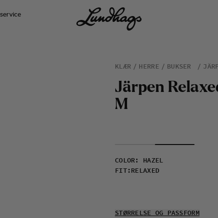
service
KLÆR
HERRE
BUKSER
JÄR
J
ä
r
p
e
n
R
e
l
a
x
e
M
COLOR
:
HAZEL
FIT
:
RELAXED
STØRRELSE OG PASSFORM