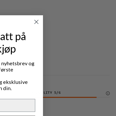
att på
kjøp
IC TREKKING
t nyhetsbrev og
første
g eksklusive
n din.
DURABILITY
5
/6