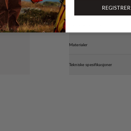
REGISTRER
Bærekraftsegenskaper
Materialer
Tekniske spesifikasjoner