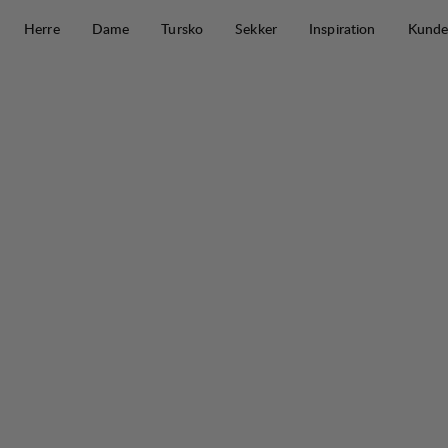
Hopp til innhold
Herre
Dame
Tursko
Sekker
Inspiration
Kunde
Järpen Relaxed Pant M
30%
SALG
: