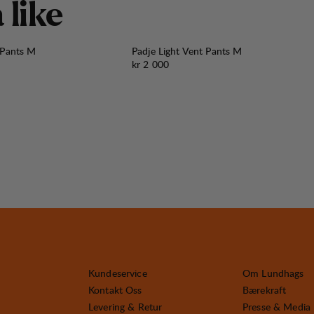
å
l
i
k
e
 Pants M
Padje Light Vent Pants M
Pris:
kr 2 000
Kundeservice
Om Lundhags
Kontakt Oss
Bærekraft
Levering & Retur
Presse & Media