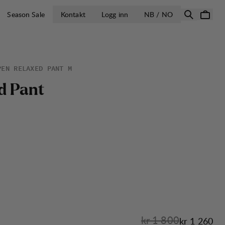
ÅPNE VELG LA
Season Sale
Kontakt
Logg inn
NB / NO
PEN RELAXED PANT M
d
P
a
n
t
Originalpris:
kr 1 800
Salgspris
:
kr 1 260