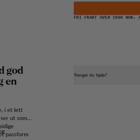
FRI FRAKT OVER 1000 NOK. 
d
g
o
d
Trenger du hjelp?
g
e
n
 i et lett
g ser ut som
sidige
og
et passform