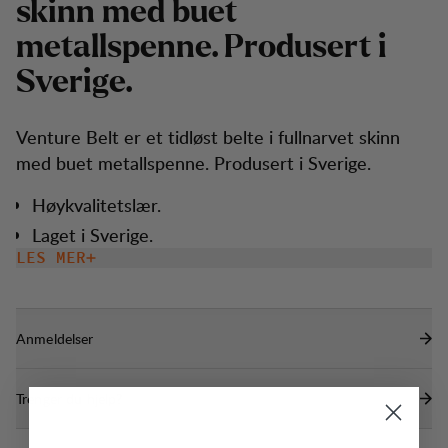
s
k
i
n
n
m
e
d
b
u
e
t
m
e
t
a
l
l
s
p
e
n
n
e
.
P
r
o
d
u
s
e
r
t
i
S
v
e
r
i
g
e
.
Venture Belt er et tidløst belte i fullnarvet skinn
med buet metallspenne. Produsert i Sverige.
Høykvalitetslær.
Laget i Sverige.
LES MER
Anmeldelser
Trenger du hjelp?