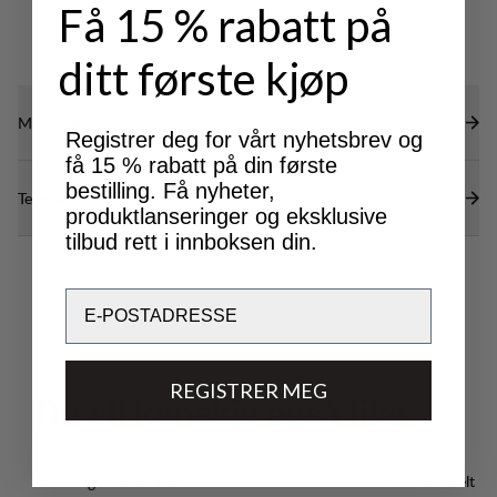
Få 15 % rabatt på
ditt første kjøp
Materialer
Registrer deg for vårt nyhetsbrev og
få 15 % rabatt på din første
bestilling. Få nyheter,
Tekniske spesifikasjoner
produktlanseringer og eksklusive
tilbud rett i innboksen din.
Email
REGISTRER MEG
D
u
v
i
l
k
a
n
s
k
j
e
o
g
s
å
l
i
k
e
Lundhags Elastic Belt
Venture Belt 