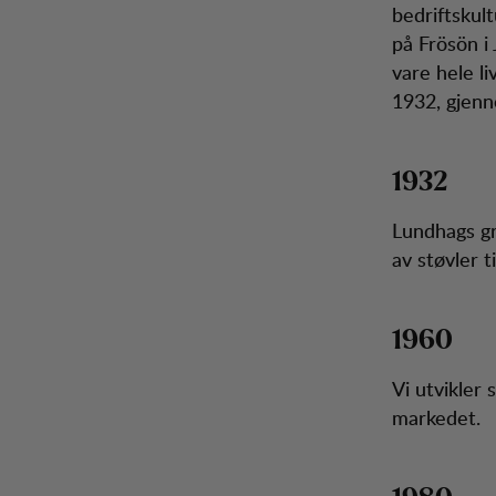
bedriftskul
på Frösön i
vare hele li
1932, gjenno
1932
Lundhags gr
av støvler t
1960
Vi utvikler
markedet.