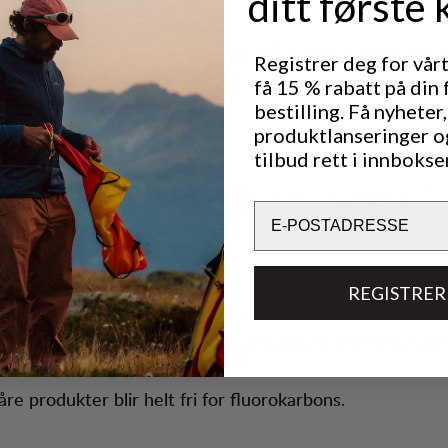
ditt første 
 å systematisk evaluere hvordan våre leverandører oppf
Registrer deg for vår
mål.
få 15 % rabatt på din 
bestilling. Få nyheter,
produktlanseringer o
tilbud rett i innbokse
egistrering av detaljer om alle våre materialer og kjemikal
Email
REGISTRER
userer antall kolleksjoner til én per år.
ør produktene våre tilgjengelige for utleie i samarbeid m
orbuddies.
åre produkter blir helt fri for fluorokarbons.