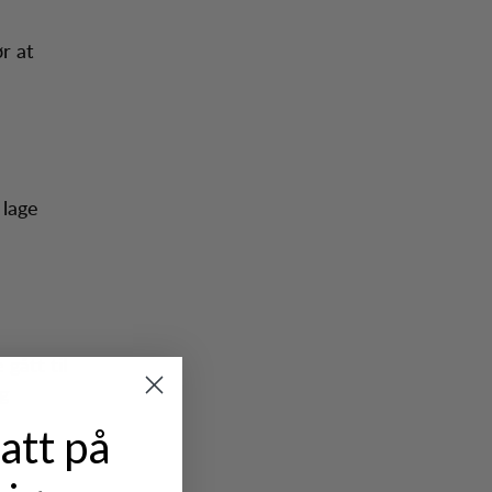
r at
 lage
 gått til
og
att på