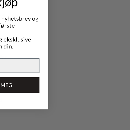
kjøp
yller våre
t nyhetsbrev og
første
g eksklusive
n din.
ier.
 MEG
ed