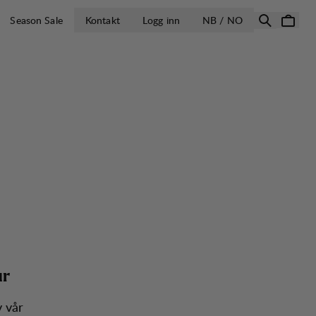
ÅPNE VELG LA
Season Sale
Kontakt
Logg inn
NB / NO
ur
 vår