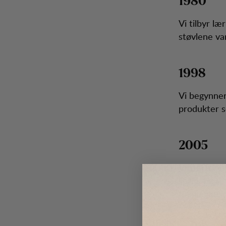
1980
Vi tilbyr l
støvlene va
1998
Vi begynner
produkter s
2005
Vi starter u
spille. Dett
fleecegense