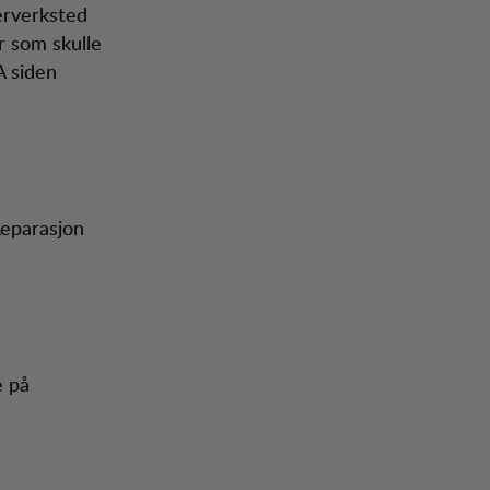
kerverksted
r som skulle
A siden
Reparasjon
e på