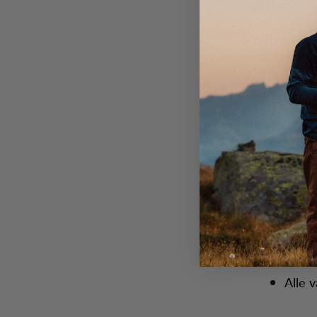
2016
Vi begynner
bærekrafts
2017
Vi starter r
2018
Vi red
Vi gj
Outdo
Alle v