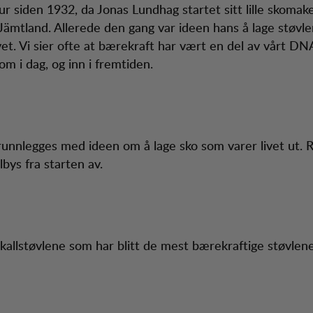
tur siden 1932, da Jonas Lundhag startet sitt lille skoma
 Jämtland. Allerede den gang var ideen hans å lage støvle
vet. Vi sier ofte at bærekraft har vært en del av vårt DN
m i dag, og inn i fremtiden.
unnlegges med ideen om å lage sko som varer livet ut. 
ilbys fra starten av.
 skallstøvlene som har blitt de mest bærekraftige støvlen