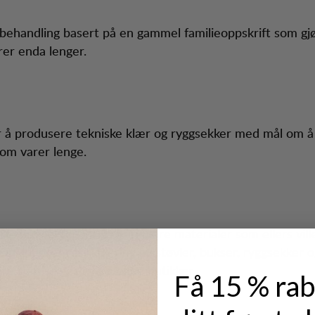
ærbehandling basert på en gammel familieoppskrift som gjø
rer enda lenger.
 å produsere tekniske klær og ryggsekker med mål om å
om varer lenge.
like prosjekter for å resirkulere materialer som ellers ville
e inkluderer resirkulering av støvler, bukser, ryggsekker 
re som selges i våre egne butikker.
Få 15 % rab