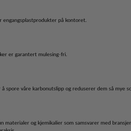
r engangsplastprodukter på kontoret.
ruker er garantert mulesing-fri.
 å spore våre karbonutslipp og reduserer dem så mye s
un materialer og kjemikalier som samsvarer med bransje
raksis.