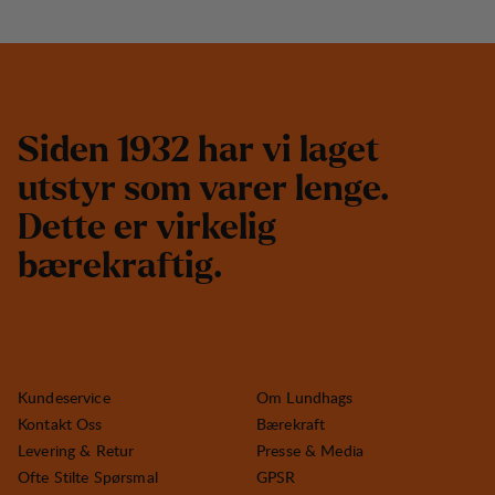
S
i
d
e
n
1
9
3
2
h
a
r
v
i
l
a
g
e
t
u
t
s
t
y
r
s
o
m
v
a
r
e
r
l
e
n
g
e
.
D
e
t
t
e
e
r
v
i
r
k
e
l
i
g
b
æ
r
e
k
r
a
f
t
i
g
.
Kundeservice
Om Lundhags
Kontakt Oss
Bærekraft
Levering & Retur
Presse & Media
Ofte Stilte Spørsmal
GPSR