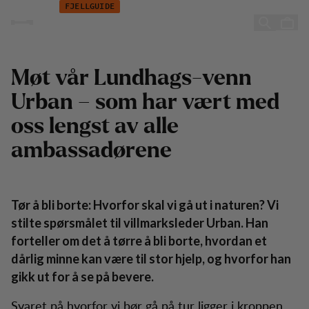
Urban Axelsson
Hopp til innhold
FJELLGUIDE
Urban Axelsson
Møt vår Lundhags-venn
Urban – som har vært med
oss lengst av alle
ambassadørene
Tør å bli borte: Hvorfor skal vi gå ut i naturen? Vi
stilte spørsmålet til villmarksleder Urban. Han
forteller om det å tørre å bli borte, hvordan et
dårlig minne kan være til stor hjelp, og hvorfor han
gikk ut for å se på bevere.
Svaret på hvorfor vi bør gå på tur ligger i kroppen