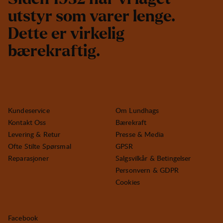
u
t
s
t
y
r
s
o
m
v
a
r
e
r
l
e
n
g
e
.
D
e
t
t
e
e
r
v
i
r
k
e
l
i
g
b
æ
r
e
k
r
a
f
t
i
g
.
Kundeservice
Om Lundhags
Kontakt Oss
Bærekraft
Levering & Retur
Presse & Media
Ofte Stilte Spørsmal
GPSR
Reparasjoner
Salgsvilkår & Betingelser
Personvern & GDPR
Cookies
Facebook