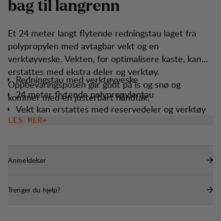
b
a
g
t
i
l
l
a
n
g
r
e
n
n
Et 24 meter langt flytende redningstau laget fra
polypropylen med avtagbar vekt og en
verktøyveske. Vekten, for optimalisere kaste, kan
erstattes med ekstra deler og verktøy.
Redningstau med verktøyveske
Oppbevaringsposen glir godt på is og snø og
24 meter flytende polypropylentau
kommer med en justerbart håndtak.
Vekt kan erstattes med reservedeler og verktøy
LES MER
Tauet flyter i vann
Metallring for å stå
Anmeldelser
Trenger du hjelp?