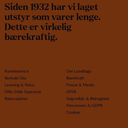
S
i
d
e
n
1
9
3
2
h
a
r
v
i
l
a
g
e
t
u
t
s
t
y
r
s
o
m
v
a
r
e
r
l
e
n
g
e
.
D
e
t
t
e
e
r
v
i
r
k
e
l
i
g
b
æ
r
e
k
r
a
f
t
i
g
.
Kundeservice
Om Lundhags
Kontakt Oss
Bærekraft
Levering & Retur
Presse & Media
Ofte Stilte Spørsmal
GPSR
Reparasjoner
Salgsvilkår & Betingelser
Personvern & GDPR
Cookies