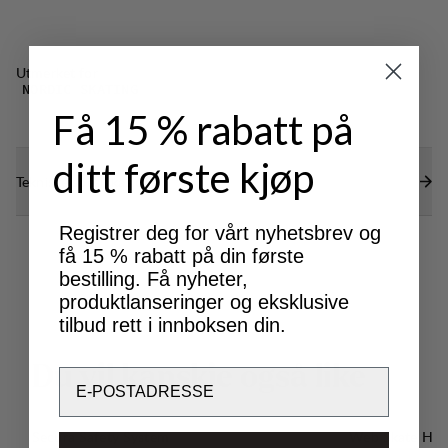
Utmerket for
NORDIC SKATING
Få 15 % rabatt på
ditt første kjøp
Tekniske spesifikasjoner
Registrer deg for vårt nyhetsbrev og
få 15 % rabatt på din første
bestilling. Få nyheter,
produktlanseringer og eksklusive
tilbud rett i innboksen din.
D
u
v
i
l
k
a
n
s
k
j
e
o
g
s
å
l
i
k
e
Email
Secura Safety System
Web Skate Hol