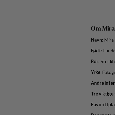
Om Mira 
Mira 
Navn:
Lunda
Født:
Stockh
Bor:
Fotogr
Yrke:
Andre inter
Tre viktige t
Favorittpl