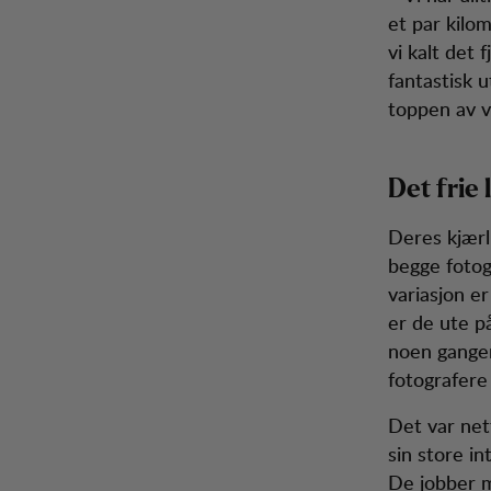
et par kilo
vi kalt det 
fantastisk 
toppen av v
Det frie
Deres kjærli
begge fotog
variasjon er
er de ute p
noen ganger
fotografere
Det var net
sin store i
De jobber m