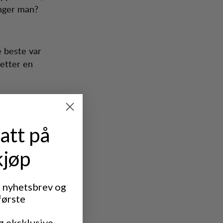
nger man?
e beste var
 etter en
fotografere
att på
 med
okumentere
kjøp
t nyhetsbrev og
første
 seg hel.
g eksklusive