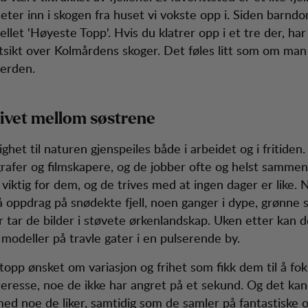
meter inn i skogen fra huset vi vokste opp i. Siden barn
fjellet 'Høyeste Topp'. Hvis du klatrer opp i et tre der, ha
utsikt over Kolmårdens skoger. Det føles litt som om man
erden.
 livet mellom søstrene
ghet til naturen gjenspeiles både i arbeidet og i fritiden
rafer og filmskapere, og de jobber ofte og helst sammen.
 viktig for dem, og de trives med at ingen dager er like.
å oppdrag på snødekte fjell, noen ganger i dype, grønne 
 tar de bilder i støvete ørkenlandskap. Uken etter kan d
 modeller på travle gater i en pulserende by.
topp ønsket om variasjon og frihet som fikk dem til å fo
nteresse, noe de ikke har angret på et sekund. Og det kan
ed noe de liker, samtidig som de samler på fantastiske o