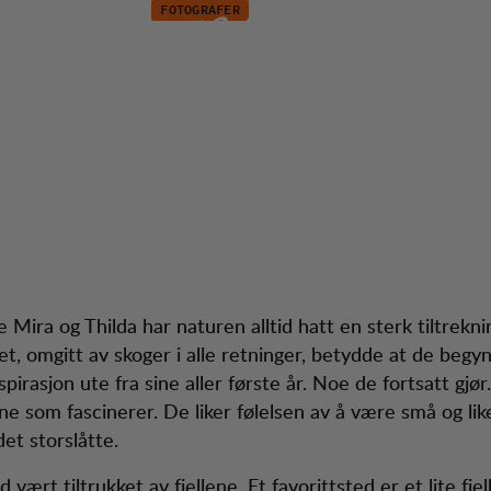
FOTOGRAFER
 & Thilda Berglin
service
 Mira og Thilda har naturen alltid hatt en sterk tiltrekni
et, omgitt av skoger i alle retninger, betydde at de begy
spirasjon ute fra sine aller første år. Noe de fortsatt gjør
ene som fascinerer. De liker følelsen av å være små og like
et storslåtte.
id vært tiltrukket av fjellene. Et favorittsted er et lite fje