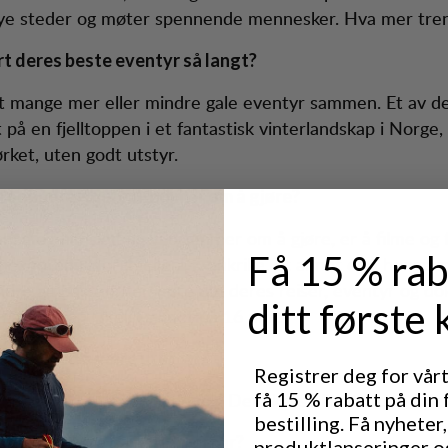
ye steder og møter spennende mennesker. Hva mer tre
t deres beste eventyr så langt?
tt mange mer eller mindre gale eventyr sammen. Et av d
 på en fjelltoppen i et fantastisk vinterlandskap i Norge,
ørket, uten godt utstyr.
fotooppdrag dere drømmer om å gjøre?
anse og filmskyting vi drømmer om å gjøre, er å filme og 
Få 15 % rab
ene, enten i Norge eller i Frankrike. Et annet er å henge
ndre ambassadører, høre om deres reiser, eventyr og d
ditt første 
eraet vårt. Helst filmet på 16 mm.
beste med å være ute?
Registrer deg for vår
få 15 % rabatt på din 
uften, lukten, roen, lydene... Det skal så lite til for å føle
bestilling. Få nyheter,
tid (hvis dere har en), hvorfor?
produktlanseringer o