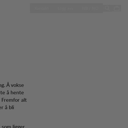
d
ÅPNE VELG LA
Season Sale
Kontakt
Logg inn
NB / NO
ng. Å vokse
nte å hente
. Fremfor alt
r å bli
ll som ligger