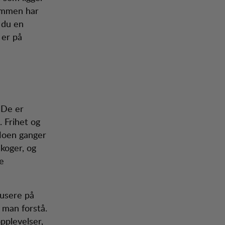
dommen har
r du en
 er på
. De er
 Frihet og
 Noen ganger
skoger, og
e
kusere på
 man forstå.
pplevelser,