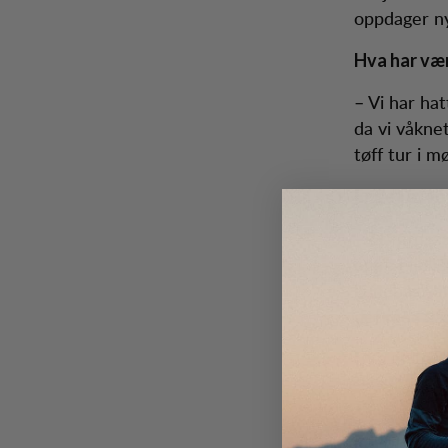
oppdager n
Hva har vær
– Vi har ha
da vi våknet
tøff tur i m
Er det et 
– Et fotose
oppe i fjell
Lundhags a
det med kam
Hva er det 
– Friheten, l
Favorittårs