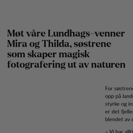
Mira & Thilda Berglind
Hopp til innhold
Mira
Herre
Dame
Tursko
Sekker
Inspiration
Kunde
Møt våre Lundhags-venner
Mira og Thilda, søstrene
som skaper magisk
fotografering ut av naturen
For søstrene
opp på land
styrke og in
er det fjell
blendet av d
– Vi har allt