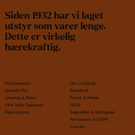
S
i
d
e
n
1
9
3
2
h
a
r
v
i
l
a
g
e
t
u
t
s
t
y
r
s
o
m
v
a
r
e
r
l
e
n
g
e
.
D
e
t
t
e
e
r
v
i
r
k
e
l
i
g
b
æ
r
e
k
r
a
f
t
i
g
.
Kundeservice
Om Lundhags
Kontakt Oss
Bærekraft
Levering & Retur
Presse & Media
Ofte Stilte Spørsmal
GPSR
Reparasjoner
Salgsvilkår & Betingelser
Personvern & GDPR
Cookies