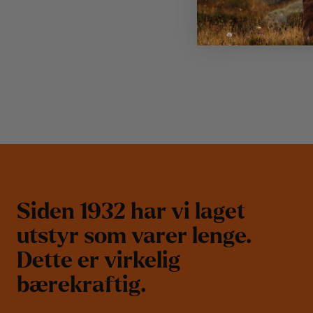
S
i
d
e
n
1
9
3
2
h
a
r
v
i
l
a
g
e
t
u
t
s
t
y
r
s
o
m
v
a
r
e
r
l
e
n
g
e
.
D
e
t
t
e
e
r
v
i
r
k
e
l
i
g
b
æ
r
e
k
r
a
f
t
i
g
.