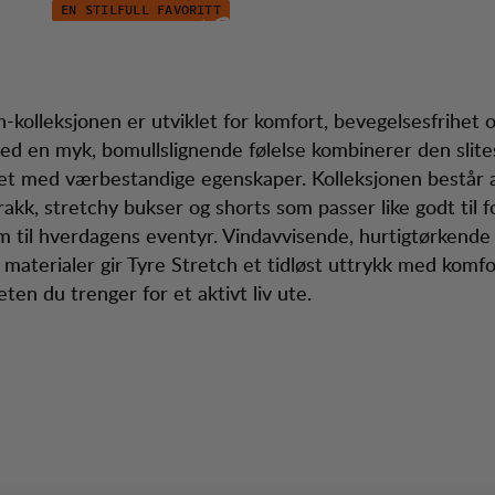
EN STILFULL FAVORITT
e Kolleksjonen
service
-kolleksjonen er utviklet for komfort, bevegelsesfrihet og
. Med en myk, bomullslignende følelse kombinerer den slite
tet med værbestandige egenskaper. Kolleksjonen består 
rakk, stretchy bukser og shorts som passer like godt til f
 til hverdagens eventyr. Vindavvisende, hurtigtørkende 
e materialer gir Tyre Stretch et tidløst uttrykk med komf
eten du trenger for et aktivt liv ute.