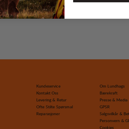
Kundeservice
Om Lundhags
Kontakt Oss
Bærekraft
Levering & Retur
Presse & Media
Ofte Stilte Spørsmal
GPSR
Reparasjoner
Salgsvilkår & Be
Personvern & 
Cookies