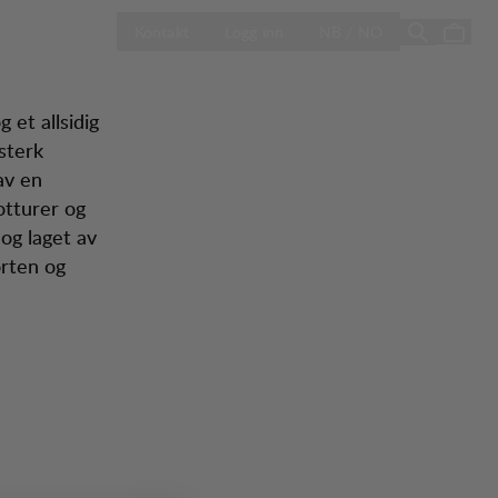
ÅPNE VELG LA
Season Sale
Kontakt
Logg inn
NB / NO
 et allsidig
sterk
av en
otturer og
og laget av
orten og