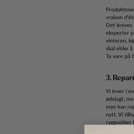
Produktene v
«raison d'êt
Det kreves 
eksperter p
vinteren, kj
skal elske 
Ta vare på t
3. Reparé
Vi lever i e
ødelagt, me
mye kan rep
nytt. Vi til
ryggsekker 