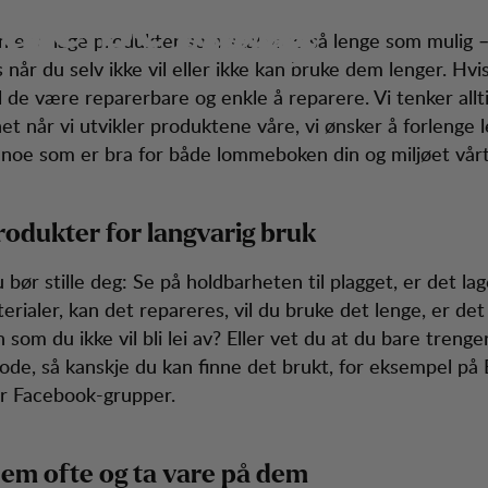
dle bevisst
service
n er å lage produkter som skal vare så lenge som mulig –
når du selv ikke vil eller ikke kan bruke dem lenger. Hvis
l de være reparerbare og enkle å reparere. Vi tenker allt
et når vi utvikler produktene våre, vi ønsker å forlenge 
noe som er bra for både lommeboken din og miljøet vårt
produkter for langvarig bruk
bør stille deg: Se på holdbarheten til plagget, er det lag
erialer, kan det repareres, vil du bruke det lenge, er det
 som du ikke vil bli lei av? Eller vet du at du bare treng
iode, så kanskje du kan finne det brukt, for eksempel på 
er Facebook-grupper.
dem ofte og ta vare på dem