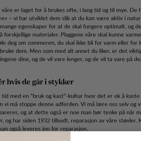
åre er laget for å brukes ofte, i lang tid og til mye. De h
re» – vi har utviklet dem slik at du kan være aktiv i natu
mange egenskaper for at de skal fungere optimalt, og der
å forskjellige materialer. Plaggene våre skal kunne var
øle deg om sommeren, du skal ikke bli for varm eller for 
å bruke dem. Men som med alt annet du liker, er det viktig
ingene dine, og de vil vare lenger, og de vil ta vare på de
r hvis de går i stykker
n tid med en "bruk og kast"-kultur hvor det er ok å kaste
n vi må stoppe denne adferden. Vi må lære oss selv og v
areres, og at dette også er noe man bør tenke på når m
byr, og har siden 1932 tilbudt, reparasjon av våre støvler.
kan også leveres inn for reparasjon.