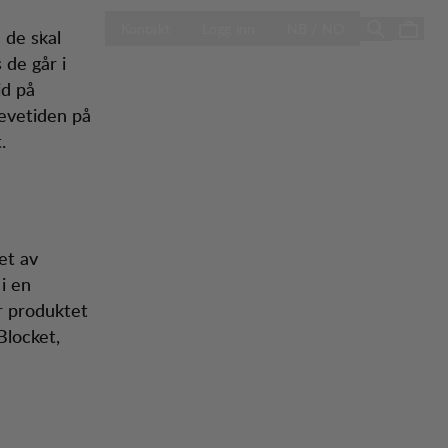
ÅPNE VELG LA
Season Sale
Kontakt
Logg inn
NB / NO
 de skal
 de går i
id på
levetiden på
.
et av
 i en
er produktet
Blocket,