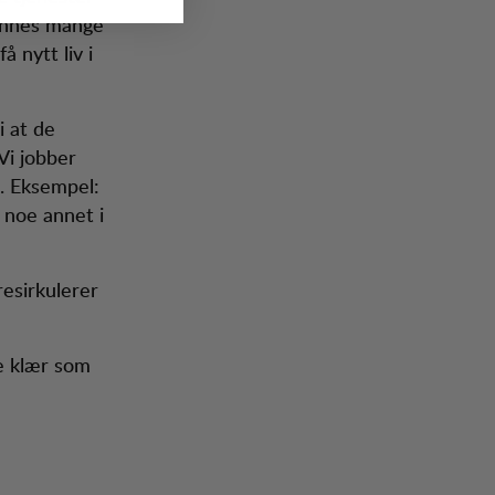
 finnes mange
å nytt liv i
i at de
 Vi jobber
t. Eksempel:
 noe annet i
esirkulerer
le klær som