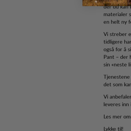
der du kan l
materialer s
en helt ny 
Vi streber e
tidligere ha
også for å 
Pant – der 
sin «neste li
Tjenestene 
det som kan
Vi anbefaler
leveres inn 
Les mer om
Lykke til!