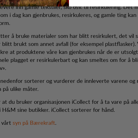
evere inn gamle tekstiler, sko osv. til resirkulering. Det
om i dag kan gjenbrukes, resirkuleres, og gamle ting kan f
form.
tter å bruke materialer som har blitt resirkulert, det vil s
r blitt brukt som annet avfall (for eksempel plastflasker).
sikre at produktene våre kan gjenbrukes når de er utsolg
hele plagget er resirkulerbart og kan smeltes om for å bli
v».
nedenfor sorterer og vurderer de innleverte varene og r
 på ulike måter.
 at du bruker organisasjonen iCollect for å ta vare på al
i H&M sine butikker. iCollect sorterer for hånd.
 vårt
syn på Bærekraft
.