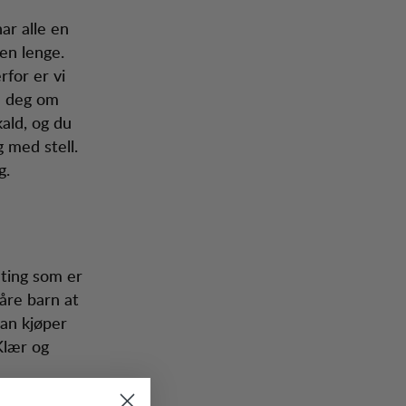
ar alle en
ren lenge.
for er vi
me deg om
kald, og du
 med stell.
g.
 ting som er
åre barn at
an kjøper
 Klær og