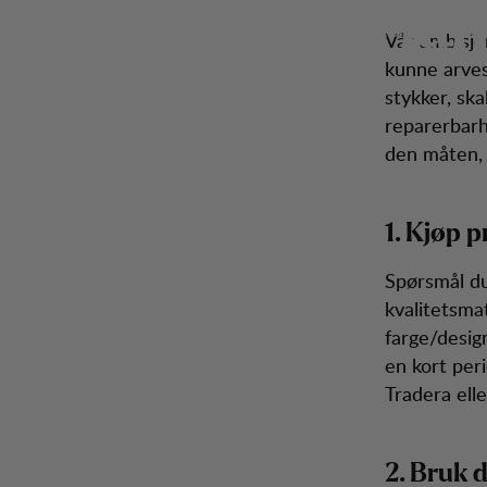
Han
Handle bevisst
Hopp til innhold
Herre
Dame
Tursko
Sekker
Inspiration
Kunde
Vår ambisjo
kunne arves 
stykker, ska
reparerbarh
den måten, 
1. Kjøp 
Spørsmål du 
kvalitetsmat
farge/design
en kort per
Tradera ell
2. Bruk 