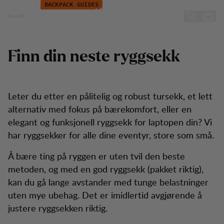
Å kjøpe ryggsekk
Hopp til innhold
BACKPACK GUIDES
Å kjøpe Ryggsekk
Finn din neste ryggsekk
Leter du etter en pålitelig og robust tursekk, et lett
alternativ med fokus på bærekomfort, eller en
elegant og funksjonell ryggsekk for laptopen din? Vi
har ryggsekker for alle dine eventyr, store som små.
Å bære ting på ryggen er uten tvil den beste
metoden, og med en god ryggsekk (pakket riktig),
kan du gå lange avstander med tunge belastninger
uten mye ubehag. Det er imidlertid avgjørende å
justere ryggsekken riktig.