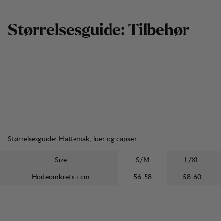
Størrelsesguide: Tilbehør
Størrelsesguide: Hattemak, luer og capser
Size
S/M
L/XL
Hodeomkrets i cm
56-58
58-60