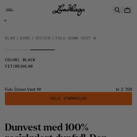
Hopp til innhold
Fulu Down Vest W
KLÆR
DAME
VESTER
FULU DOWN VEST W
COLOR
:
BLACK
FIT
:
REGULAR
Pris:
Fulu Down Vest W
kr 2 700
VELG STØRRELSE
D
u
n
v
e
s
t
m
e
d
1
0
0
%