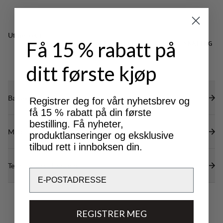
DWR-behandling (100 % fluorkarbonfri) for å
avvise vann og smuss.
Utmerket for
Få 15 % rabatt på
CLASSIC
LIGHT & TECH
NORDIC SKATING
TREKKING
TREKKING
ditt første kjøp
Bærekraftsegenskaper
Registrer deg for vårt nyhetsbrev og
få 15 % rabatt på din første
bestilling. Få nyheter,
Materialer
produktlanseringer og eksklusive
tilbud rett i innboksen din.
Tekniske spesifikasjoner
Email
REGISTRER MEG