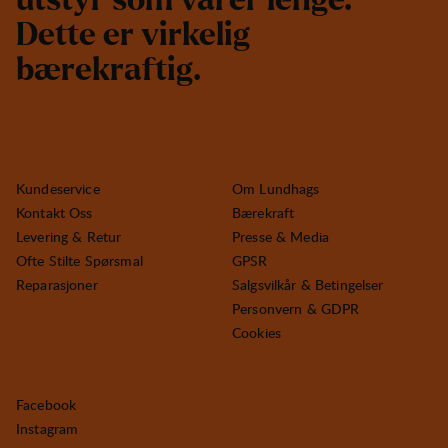
u
t
s
t
y
r
s
o
m
v
a
r
e
r
l
e
n
g
e
.
D
e
t
t
e
e
r
v
i
r
k
e
l
i
g
b
æ
r
e
k
r
a
f
t
i
g
.
Kundeservice
Om Lundhags
Kontakt Oss
Bærekraft
Levering & Retur
Presse & Media
Ofte Stilte Spørsmal
GPSR
Reparasjoner
Salgsvilkår & Betingelser
Personvern & GDPR
Cookies
Facebook
Instagram