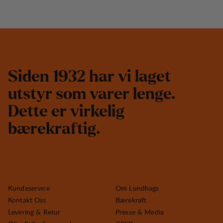
S
i
d
e
n
1
9
3
2
h
a
r
v
i
l
a
g
e
t
u
t
s
t
y
r
s
o
m
v
a
r
e
r
l
e
n
g
e
.
D
e
t
t
e
e
r
v
i
r
k
e
l
i
g
b
æ
r
e
k
r
a
f
t
i
g
.
Kundeservice
Om Lundhags
Kontakt Oss
Bærekraft
Levering & Retur
Presse & Media