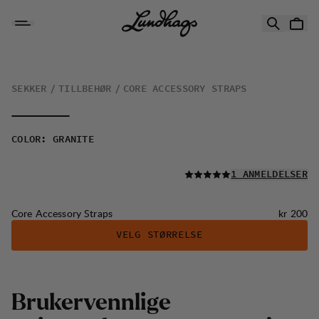
Hopp til innhold
Core Accessory Straps
SEKKER
TILLBEHØR
CORE ACCESSORY STRAPS
COLOR
:
GRANITE
LES ALLE
1 ANMELDELSER
Pris:
Core Accessory Straps
kr 200
VELG STØRRELSE
B
r
u
k
e
r
v
e
n
n
l
i
g
e