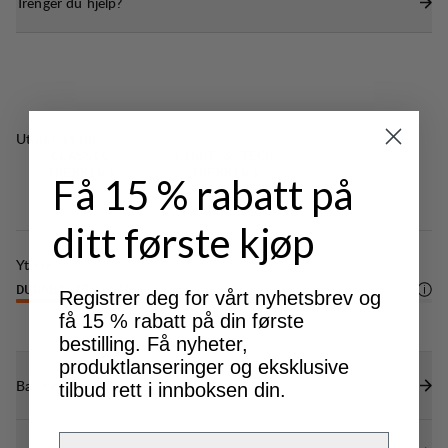
Trenger du hjelp?
Utmerket for
CLASSIC
LIGHT & TECH
TREKKING
TREKKING
Få 15 % rabatt på
ditt første kjøp
Ytelse
DURABILITY
4
/6
Registrer deg for vårt nyhetsbrev og
få 15 % rabatt på din første
bestilling. Få nyheter,
produktlanseringer og eksklusive
Bærekraftsegenskaper
tilbud rett i innboksen din.
Email