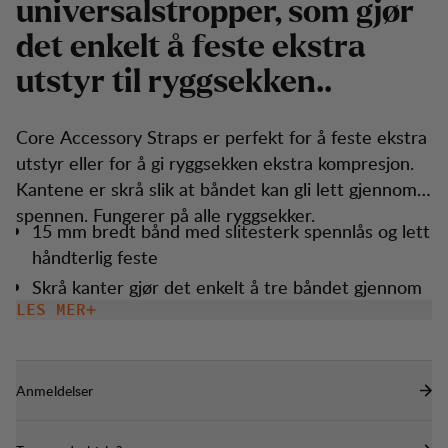
u
n
i
v
e
r
s
a
l
s
t
r
o
p
p
e
r
,
s
o
m
g
j
ø
r
d
e
t
e
n
k
e
l
t
å
f
e
s
t
e
e
k
s
t
r
a
u
t
s
t
y
r
t
i
l
r
y
g
g
s
e
k
k
e
n
.
.
Core Accessory Straps er perfekt for å feste ekstra
utstyr eller for å gi ryggsekken ekstra kompresjon.
Kantene er skrå slik at båndet kan gli lett gjennom
spennen. Fungerer på alle ryggsekker.
15 mm bredt bånd med slitesterk spennlås og lett
håndterlig feste
Skrå kanter gjør det enkelt å tre båndet gjennom
spennen.
LES MER
Selges parvis. 100 cm lang.
Anmeldelser