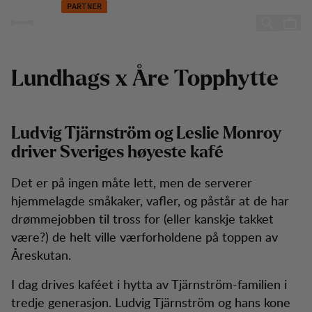
Åre Topphytte
Hopp til innhold
PARTNER
Åre Topphytte
Lundhags x Åre Topphytte
Ludvig Tjärnström og Leslie Monroy
driver Sveriges høyeste kafé
Det er på ingen måte lett, men de serverer
hjemmelagde småkaker, vafler, og påstår at de har
drømmejobben til tross for (eller kanskje takket
være?) de helt ville værforholdene på toppen av
Åreskutan.
I dag drives kaféet i hytta av Tjärnström-familien i
tredje generasjon. Ludvig Tjärnström og hans kone