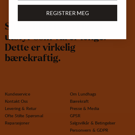
REGISTRER MEG
S
i
d
e
n
1
9
3
2
h
a
r
v
i
l
a
g
e
t
u
t
s
t
y
r
s
o
m
v
a
r
e
r
l
e
n
g
e
.
D
e
t
t
e
e
r
v
i
r
k
e
l
i
g
b
æ
r
e
k
r
a
f
t
i
g
.
Kundeservice
Om Lundhags
Kontakt Oss
Bærekraft
Levering & Retur
Presse & Media
Ofte Stilte Spørsmal
GPSR
Reparasjoner
Salgsvilkår & Betingelser
Personvern & GDPR