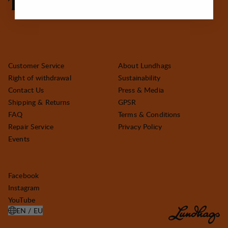
T
h
i
s
i
s
s
u
s
t
a
i
n
a
b
l
e
f
o
r
r
e
a
l
.
Customer Service
About Lundhags
Right of withdrawal
Sustainability
Contact Us
Press & Media
Shipping & Returns
GPSR
FAQ
Terms & Conditions
Repair Service
Privacy Policy
Events
Facebook
Instagram
YouTube
EN / EU
OPEN SELECT COUNTRY