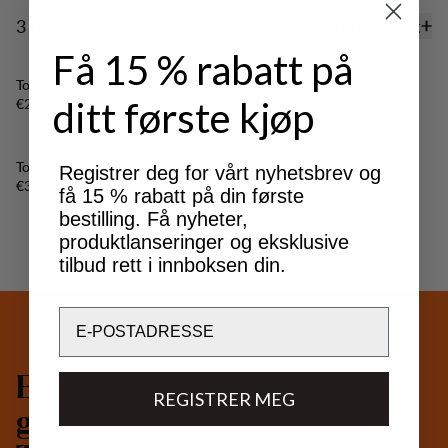
3 item(s)
Filter & Sort
Products
Få 15 % rabatt på
Torne Ice 35L
Torne Ice Light 25L
Price:
Price:
€260
ditt første kjøp
€240
Torne Ice Skate Pocket
Registrer deg for vårt nyhetsbrev og
Price:
€35
få 15 % rabatt på din første
bestilling. Få nyheter,
produktlanseringer og eksklusive
tilbud rett i innboksen din.
Email
E
v
e
r
s
i
n
c
e
1
9
3
2
w
e
m
a
k
e
REGISTRER MEG
g
e
a
r
t
h
a
t
l
a
s
t
a
l
o
n
g
t
i
m
e
.